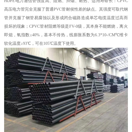
HDPE电力通信管强度高、阻燃、抑烟、耐热、适用寿命长：CPVC
高压电力管完全克服了普通PVC管耐侯性差的缺点。其强度可取代钢
管并克服了钢管易腐蚀以及形成闭合磁路造成单芯电缆温度过高而
损坏的现象；CPVC管材阻燃等级是FV-0级，其本身不能燃烧，离火
即熄，氧指数≥40%，基本不传热，线膨胀系数为6.3*10-/CM℃维卡
软化温度≥93℃，可在105℃温度下使用。