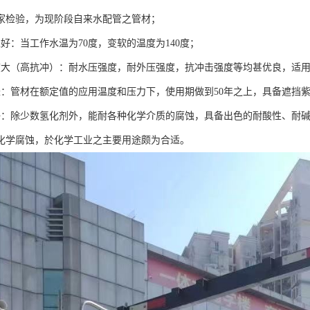
家检验，为现阶段自来水配管之管材；
好：当工作水温为70度，变软的温度为140度；
度大（高抗冲）：耐水压强度，耐外压强度，抗冲击强度等均甚优良，适
长：管材在额定值的应用温度和压力下，使用期做到50年之上，具备遮挡
好：除少数氢化剂外，能耐各种化学介质的腐蚀，具备出色的耐酸性、耐
化学腐蚀，於化学工业之主要用途颇为合适。