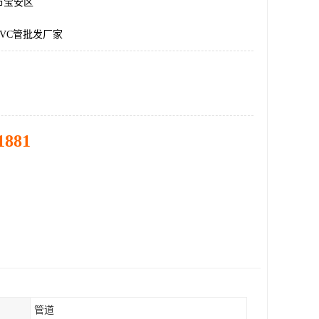
市宝安区
VC管批发厂家
1881
管道