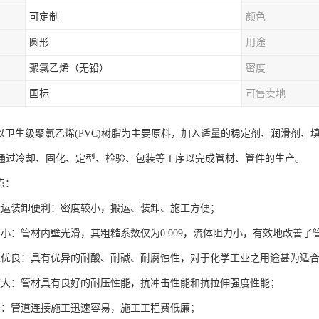
可定制
颜色
圆形
用途
聚氯乙烯（无铅）
密度
国标
可售卖地
是以卫生级聚氯乙烯(PVC)树脂为主要原料，加入适量的稳定剂、润滑剂
通过冷却、固化、定型、检验、包装等工序以完成管材、管件的生产。
点：
搬运装卸便利：密度较小，搬运、装卸、施工方便；
力小：管材内壁光滑，其粗糙系数仅为0.009，流体阻力小，有效地改善
性优良：具有优异的耐酸、耐碱、耐腐蚀性，对于化学工业之用途甚为适
度大：管材具有良好的耐压性能，抗冲击性能和抗拉伸强度性能；
易：管道连接施工迅速容易，施工工程费低廉；