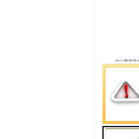
PVC管连接
PVC与P
是R型扩口