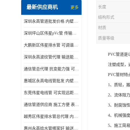
最新供应商机
长度
更多
结构形式
深圳永高管道批发价格 内壁光滑 抗震性能好
材质
深圳坪山区伟星pVc管 传输损耗小 频率稳定性好
质量等级
大鹏新区伟星排水管 可调谐性好 大功率 效率高
PVC管道
深圳永高波纹管代理 输送能力强 可以承受高温
注塑成型，
通信管总代理 抗变能力强 可耐强震 扭曲
PVC管材特
惠城区永高电线管批发 内壁光滑 抗震性能好
1、质轻，
东莞伟星电线管 可实现远距离通信 频率稳定性好
2、流体阻
通信管道供应商 施工方便 表面电阻系数大
3、耐腐蚀
4、机械强
越秀区伟星排水管总代理 内部表面光滑 大功率 效率高
5、施工简
惠州永高给水管哪家好 输送能力强 方便施工和运输