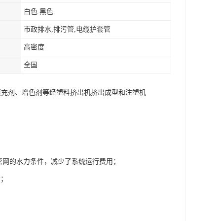
白色 黑色
市政排水,排污管,电缆护套管
高密度
全国
、填充剂、增色剂等经塑料挤出机挤出成型和注塑机
了管网的水力条件，减少了系统运行费用；
合；