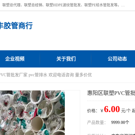
深圳市宝安区沙井街道浩丰胶管商行主营产品：联塑批发、联塑管批发、联塑总代理、联塑总经销、联塑HDPE波纹管批发、联塑PE给水管批发等。凭借服务以及多年的勤奋拼搏，发展成为一家销售各种管材管件，绝缘电工套管及配件等系列产品的贸易公司。公司秉承“顾客至上，锐意进取”的经营理念，坚持“客户至上”原则为广大客户提供的服务。欢迎惠顾！
丰胶管商行
企业视频
关于我们
公司动态
PVC管批发厂家 pvc管排水 欢迎电话咨询 量多价优
惠阳区联塑PVC管批
6.00
价格：￥
元/个 
产品数量：
9999.00个