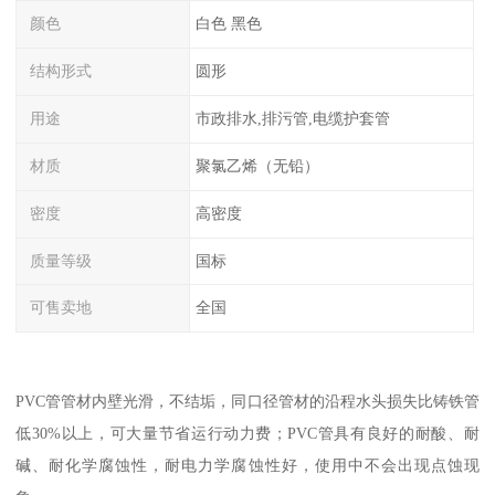
颜色
白色 黑色
结构形式
圆形
用途
市政排水,排污管,电缆护套管
材质
聚氯乙烯（无铅）
密度
高密度
质量等级
国标
可售卖地
全国
PVC管管材内壁光滑，不结垢，同口径管材的沿程水头损失比铸铁管
低30%以上，可大量节省运行动力费；PVC管具有良好的耐酸、耐
碱、耐化学腐蚀性，耐电力学腐蚀性好，使用中不会出现点蚀现