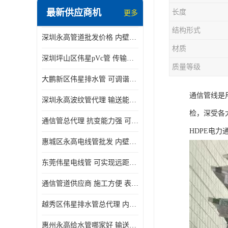
最新供应商机
长度
更多
结构形式
深圳永高管道批发价格 内壁光滑 抗震性能好
材质
深圳坪山区伟星pVc管 传输损耗小 频率稳定性好
质量等级
大鹏新区伟星排水管 可调谐性好 大功率 效率高
通信管线是
深圳永高波纹管代理 输送能力强 可以承受高温
检，深受各
通信管总代理 抗变能力强 可耐强震 扭曲
HDPE电
惠城区永高电线管批发 内壁光滑 抗震性能好
东莞伟星电线管 可实现远距离通信 频率稳定性好
通信管道供应商 施工方便 表面电阻系数大
越秀区伟星排水管总代理 内部表面光滑 大功率 效率高
惠州永高给水管哪家好 输送能力强 方便施工和运输