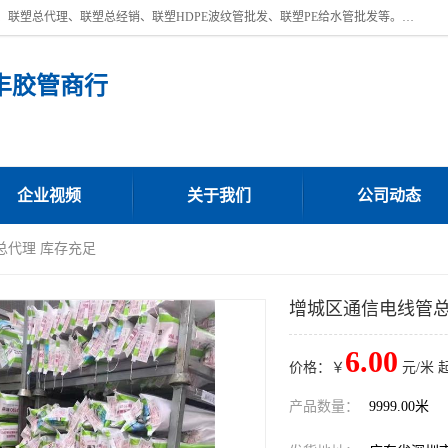
深圳市宝安区沙井街道浩丰胶管商行主营产品：联塑批发、联塑管批发、联塑总代理、联塑总经销、联塑HDPE波纹管批发、联塑PE给水管批发等。凭借服务以及多年的勤奋拼搏，发展成为一家销售各种管材管件，绝缘电工套管及配件等系列产品的贸易公司。公司秉承“顾客至上，锐意进取”的经营理念，坚持“客户至上”原则为广大客户提供的服务。欢迎惠顾！
丰胶管商行
企业视频
关于我们
公司动态
总代理 库存充足
增城区通信电线管总
6.00
价格：￥
元/米 
产品数量：
9999.00米