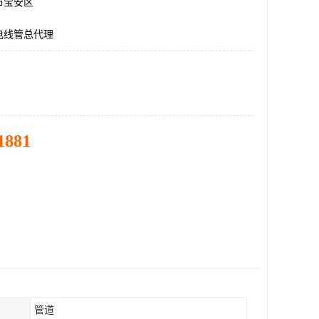
市宝安区
电线管总代理
1881
管道