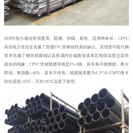
HDPE电力通信管强度高、阻燃、抑烟、耐热、适用寿命长：CPVC
高压电力管完全克服了普通PVC管耐侯性差的缺点。其强度可取代钢
管并克服了钢管易腐蚀以及形成闭合磁路造成单芯电缆温度过高而
损坏的现象；CPVC管材阻燃等级是FV-0级，其本身不能燃烧，离火
即熄，氧指数≥40%，基本不传热，线膨胀系数为6.3*10-/CM℃维卡
软化温度≥93℃，可在105℃温度下使用。