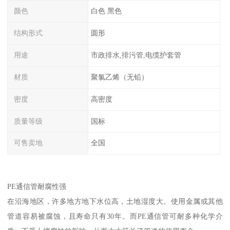
颜色
白色 黑色
结构形式
圆形
用途
市政排水,排污管,电缆护套管
材质
聚氯乙烯（无铅）
密度
高密度
质量等级
国标
可售卖地
全国
PE通信管耐腐性强
在沿海地区，许多地方地下水位高，土地湿度大。使用金属或其他
管道容易被腐蚀，且寿命只有30年。而PE通信管可耐多种化学介