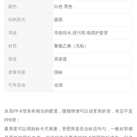
颜色
白色 黑色
结构形式
圆形
用途
市政排水,排污管,电缆护套管
材质
聚氯乙烯（无铅）
密度
高密度
质量等级
国标
可售卖地
全国
永高PP-R管具有相当的硬度，随随便便可以捏变形的管，肯定不是
PPR管；
量厚度可以用游标卡尺测量，管壁厚是否达标且均匀，一般好管都