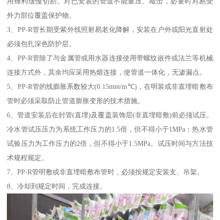
用锋利缓慢切割。对已安装的管道不能重压、敲击，必要时对易受
外力部位覆盖保护物。
3、PP-R管长期受紫外线照射易老化降解，安装在户外或阳光直射处
必须包扎深色防护层。
4、PP-R管除了与金属管或用水器连接使用带螺纹嵌件或法兰等机械
连接方式外，其余均应采用热熔连接，使管道一体化，无渗漏点。
5、PP-R管的线膨胀系数较大(0.15mm/m℃)，在明装或非直埋暗敷布
管时必须采取防止管道膨胀变形的技术措施。
6、管道安装后在封管(直埋)及覆盖装饰层(非直埋暗敷)前必须试压。
冷水管试压压力为系统工作压力的1.5倍，但不得小于1MPa；热水管
试验压力为工作压力的2倍，但不得小于1.5MPa。试压时间与方法技
术规程规定。
7、PP-R管明敷或非直埋暗敷布管时，必须按规定安装支、吊架。
8、冷却到规定时间，完成连接。