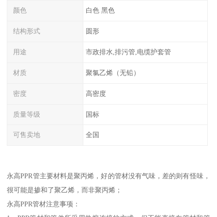
颜色
白色 黑色
结构形式
圆形
用途
市政排水,排污管,电缆护套管
材质
聚氯乙烯（无铅）
密度
高密度
质量等级
国标
可售卖地
全国
永高PPR管主要材料是聚丙烯，好的管材没有气味，差的则有怪味，
很可能是掺和了聚乙烯，而非聚丙烯；
永高PPR管材注意事项：