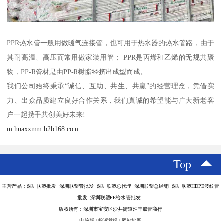
PPR热水管一般用做暖气连接管，也可用于热水器的热水管路，由于
其耐高温、高压而常用做家装用管； PPR是丙烯和乙烯的无规共聚
物，PP-R管材是由PP-R树脂经挤出成型而成。
我们公司始终秉承“诚信、互助、共生、共赢”的经营理念，凭借实
力、出众品质建立良好合作关系，我们真诚的希望能与广大新老客
户一起携手共创美好未来!
m.huaxxmm.b2b168.com
Top
主营产品：深圳联塑批发 深圳联塑管批发 深圳联塑总代理 深圳联塑总经销 深圳联塑HDPE波纹管
批发 深圳联塑PE给水管批发
版权所有：深圳市宝安区沙井街道浩丰胶管商行
电脑版
|
投诉举报
|
网站地图