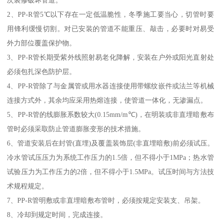
次装修破坏管道。
2、PP-R管5℃以下存在一定低温脆性，冬季施工要当心，切管时要
用锋利缓慢切割。对已安装的管道不能重压、敲击，必要时对易受
外力部位覆盖保护物。
3、PP-R管长期受紫外线照射易老化降解，安装在户外或阳光直射处
必须包扎深色防护层。
4、PP-R管除了与金属管或用水器连接使用带螺纹嵌件或法兰等机械
连接方式外，其余均应采用热熔连接，使管道一体化，无渗漏点。
5、PP-R管的线膨胀系数较大(0.15mm/m℃)，在明装或非直埋暗敷布
管时必须采取防止管道膨胀变形的技术措施。
6、管道安装后在封管(直埋)及覆盖装饰层(非直埋暗敷)前必须试压。
冷水管试压压力为系统工作压力的1.5倍，但不得小于1MPa；热水管
试验压力为工作压力的2倍，但不得小于1.5MPa。试压时间与方法技
术规程规定。
7、PP-R管明敷或非直埋暗敷布管时，必须按规定安装支、吊架。
8、冷却到规定时间，完成连接。