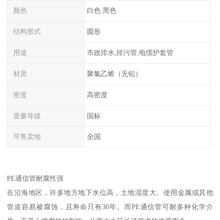
颜色
白色 黑色
结构形式
圆形
用途
市政排水,排污管,电缆护套管
材质
聚氯乙烯（无铅）
密度
高密度
质量等级
国标
可售卖地
全国
PE通信管耐腐性强
在沿海地区，许多地方地下水位高，土地湿度大。使用金属或其他
管道容易被腐蚀，且寿命只有30年。而PE通信管可耐多种化学介