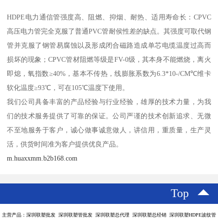
HDPE电力通信管强度高、阻燃、抑烟、耐热、适用寿命长：CPVC
高压电力管完全克服了普通PVC管耐侯性差的缺点。其强度可取代钢
管并克服了钢管易腐蚀以及形成闭合磁路造成单芯电缆温度过高而
损坏的现象；CPVC管材阻燃等级是FV-0级，其本身不能燃烧，离火
即熄，氧指数≥40%，基本不传热，线膨胀系数为6.3*10-/CM℃维卡
软化温度≥93℃，可在105℃温度下使用。
我们公司具备丰富的产品经验与行业经验，雄厚的技术力量，为我
们的技术服务提供了可靠的保证。公司严谨的技术创新追求、无微
不至地服务于客户，诚心做事诚意做人，讲信用，重质量，生产灵
活，供货时间准为客户提供优良产品。
m.huaxxmm.b2b168.com
Top
主营产品：深圳联塑批发 深圳联塑管批发 深圳联塑总代理 深圳联塑总经销 深圳联塑HDPE波纹管