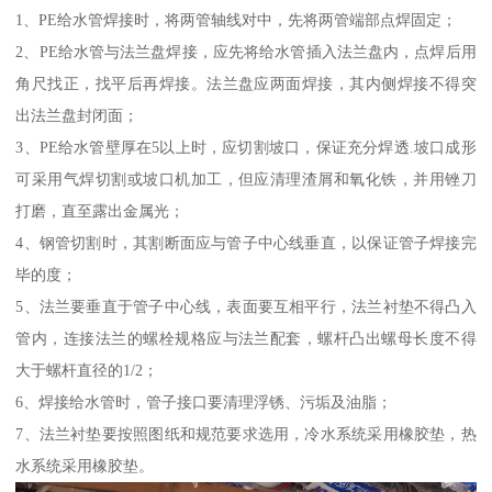
1、PE给水管焊接时，将两管轴线对中，先将两管端部点焊固定；
2、PE给水管与法兰盘焊接，应先将给水管插入法兰盘内，点焊后用
角尺找正，找平后再焊接。法兰盘应两面焊接，其内侧焊接不得突
出法兰盘封闭面；
3、PE给水管壁厚在5以上时，应切割坡口，保证充分焊透.坡口成形
可采用气焊切割或坡口机加工，但应清理渣屑和氧化铁，并用锉刀
打磨，直至露出金属光；
4、钢管切割时，其割断面应与管子中心线垂直，以保证管子焊接完
毕的度；
5、法兰要垂直于管子中心线，表面要互相平行，法兰衬垫不得凸入
管内，连接法兰的螺栓规格应与法兰配套，螺杆凸出螺母长度不得
大于螺杆直径的1/2；
6、焊接给水管时，管子接口要清理浮锈、污垢及油脂；
7、法兰衬垫要按照图纸和规范要求选用，冷水系统采用橡胶垫，热
水系统采用橡胶垫。