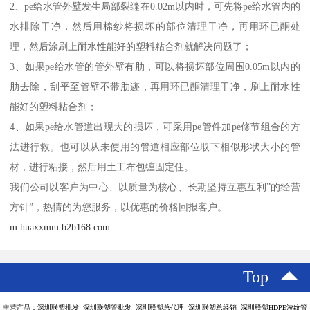
2、pe给水管外壁发生局部裂缝在0.02m以内时，可先将pe给水管内的
水排除干净，然后用棉纱将损坏的部位清理干净，再用环已酮处
理，然后涂刷上耐水性能好的塑料粘合剂就解决问题了；
3、如果pe给水管的管外壁有肋，可以将损坏部位周围0.05m以内的
肋去除，刮平至管壁不带肋迹，再用环已酮清理干净，刷上耐水性
能好的塑料粘合剂；
4、如果pe给水管道出现大的损坏，可采用pe管件加pe修节组合的方
法进行救。也可以从未使用的管道相应部位取下相似形状大小的管
材，进行粘接，然后用土工布包缠固定住。
我们公司以客户为中心、以质量为核心、长期坚持互惠互利”的经营
方针”，热情的为您服务，以优惠的价格回报客户。
m.huaxxmm.b2b168.com
Top
主营产品：深圳联塑批发 深圳联塑管批发 深圳联塑总代理 深圳联塑总经销 深圳联塑HDPE波纹管