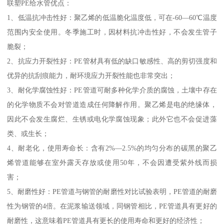
联塑PE给水管优点：
1、低温抗冲击性好：聚乙烯的低温脆化温度低，可在-60—60℃温度
范围内安全使用。冬季施工时，因材料抗冲击性好，不会发生管子
脆裂；
2、抗应力开裂性好：PE管材具有低的缺口敏感性、高的剪切强度和
优异的抗刮痕能力，耐环境应力开裂性能也非常突出；
3、耐化学腐蚀性好：PE管道可耐多种化学介质的腐蚀，土壤中存在
的化学物质不会对管道造成任何降解作用。聚乙烯是电的绝缘体，
因此不会发生腐烂、生锈或电化学腐蚀现象；此外它也不会促进藻
类、或生长；
4、耐老化，使用寿命长：含有2%—2.5%的均匀分布的碳黑的聚乙
烯管道能够在室外露天存放或使用50年，不会因遭受紫外线而损
害；
5、耐磨性好：PE管道与钢管的耐磨性对比试验表明，PE管道的耐磨
性为钢管的4倍。在泥浆输送领域，同钢管相比，PE管道具有更好的
耐磨性，这意味着PE管道具有更长的使用寿命和更好的经济性；