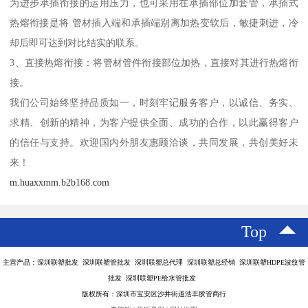
为进步承插衔接的运用压力，也可采用在承插部位加套管，承插式
热熔衔接是将 管材插入端和承插端别离加热变软后，敏捷刺进，冷
却后即可达到对比结实的联系。
3、直接热熔衔接：将管材管件衔接部位加热，直接对其进行热熔衔
接。
我们公司始终坚持品质如一，时刻牢记服务客户，以诚信、务实、
求精、创新的精神，为客户提供全面、成功的合作，以此赢得客户
的信任与支持。欢迎国内外朋友惠顾洽谈，共同发展，共创美好未
来！
m.huaxxmm.b2b168.com
Top
主营产品：深圳联塑批发 深圳联塑管批发 深圳联塑总代理 深圳联塑总经销 深圳联塑HDPE波纹管
批发 深圳联塑PE给水管批发
版权所有：深圳市宝安区沙井街道浩丰胶管商行