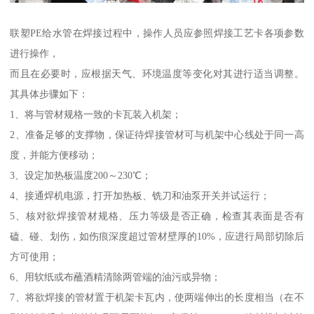
联塑PE给水管在焊接过程中，操作人员应参照焊接工艺卡各项参数
进行操作，
而且在必要时，应根据天气、环境温度等变化对其进行适当调整。
其具体步骤如下：
1、将与管材规格一致的卡瓦装入机架；
2、准备足够的支撑物，保证待焊接管材可与机架中心线处于同一高
度，并能方便移动；
3、设定加热板温度200～230℃；
4、接通焊机电源，打开加热板、铣刀和油泵开关并试运行；
5、核对欲焊接管材规格、压力等级是否正确，检查其表面是否有
磕、碰、划伤，如伤痕深度超过管材壁厚的10%，应进行局部切除后
方可使用；
6、用软纸或布蘸酒精清除两管端的油污或异物；
7、将欲焊接的管材置于机架卡瓦内，使两端伸出的长度相当（在不