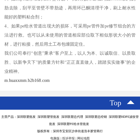
肋去除，刮平至管壁不带肋迹，再用环已酮清理干净，刷上耐水性
能好的塑料粘合剂；
4、如果pe给水管道出现大的损坏，可采用pe管件加pe修节组合的方
法进行救。也可以从未使用的管道相应部位取下相似形状大小的管
材，进行粘接，然后用土工布包缠固定住。
我们公司奉行“创意”秉承“客户至上，以人为本、以诚取信、以质取
胜、以新争天下”的质量方针和“正正直直做人，踏踏实实做事”的企
业精神。
m.huaxxmm.b2b168.com
Top
主营产品：深圳联塑批发 深圳联塑管批发 深圳联塑总代理 深圳联塑总经销 深圳联塑HDPE波纹管
批发 深圳联塑PE给水管批发
版权所有：深圳市宝安区沙井街道浩丰胶管商行
电脑版
|
投诉举报
|
网站地图