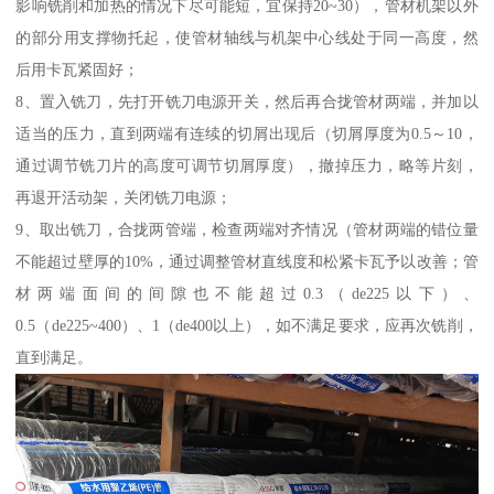
影响铣削和加热的情况下尽可能短，宜保持20~30），管材机架以外
的部分用支撑物托起，使管材轴线与机架中心线处于同一高度，然
后用卡瓦紧固好；
8、置入铣刀，先打开铣刀电源开关，然后再合拢管材两端，并加以
适当的压力，直到两端有连续的切屑出现后（切屑厚度为0.5～10，
通过调节铣刀片的高度可调节切屑厚度），撤掉压力，略等片刻，
再退开活动架，关闭铣刀电源；
9、取出铣刀，合拢两管端，检查两端对齐情况（管材两端的错位量
不能超过壁厚的10%，通过调整管材直线度和松紧卡瓦予以改善；管
材两端面间的间隙也不能超过0.3（de225以下）、
0.5（de225~400）、1（de400以上），如不满足要求，应再次铣削，
直到满足。