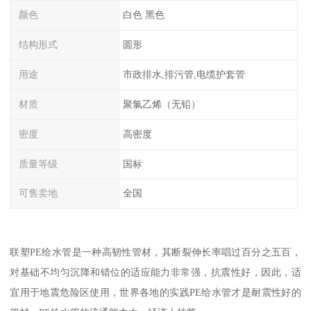
颜色
白色 黑色
结构形式
圆形
用途
市政排水,排污管,电缆护套管
材质
聚氯乙烯（无铅）
密度
高密度
质量等级
国标
可售卖地
全国
联塑PE给水管是一种高韧性管材，其断裂伸长率唱过百分之五百，
对基础不均匀沉降和错位的适应能力非常强，抗震性好，因此，适
宜用于地震危险区使用，世界各地的实践PE给水管才是耐震性好的