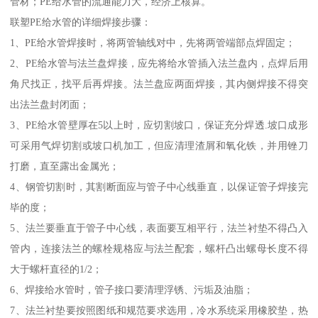
管材；PE给水管的流通能力大，经济上核算。
联塑PE给水管的详细焊接步骤：
1、PE给水管焊接时，将两管轴线对中，先将两管端部点焊固定；
2、PE给水管与法兰盘焊接，应先将给水管插入法兰盘内，点焊后用
角尺找正，找平后再焊接。法兰盘应两面焊接，其内侧焊接不得突
出法兰盘封闭面；
3、PE给水管壁厚在5以上时，应切割坡口，保证充分焊透.坡口成形
可采用气焊切割或坡口机加工，但应清理渣屑和氧化铁，并用锉刀
打磨，直至露出金属光；
4、钢管切割时，其割断面应与管子中心线垂直，以保证管子焊接完
毕的度；
5、法兰要垂直于管子中心线，表面要互相平行，法兰衬垫不得凸入
管内，连接法兰的螺栓规格应与法兰配套，螺杆凸出螺母长度不得
大于螺杆直径的1/2；
6、焊接给水管时，管子接口要清理浮锈、污垢及油脂；
7、法兰衬垫要按照图纸和规范要求选用，冷水系统采用橡胶垫，热