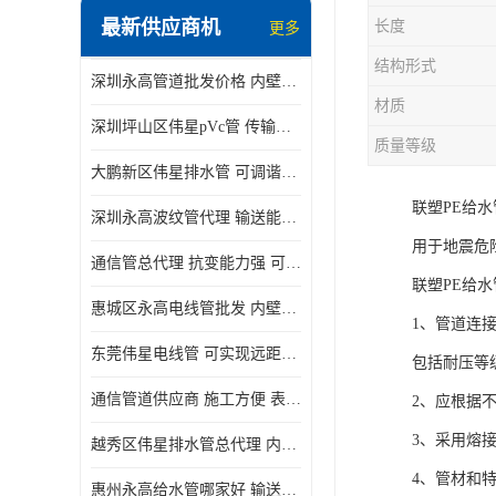
最新供应商机
长度
更多
结构形式
深圳永高管道批发价格 内壁光滑 抗震性能好
材质
深圳坪山区伟星pVc管 传输损耗小 频率稳定性好
质量等级
大鹏新区伟星排水管 可调谐性好 大功率 效率高
联塑PE给
深圳永高波纹管代理 输送能力强 可以承受高温
用于地震危
通信管总代理 抗变能力强 可耐强震 扭曲
联塑PE给
惠城区永高电线管批发 内壁光滑 抗震性能好
1、管道连
东莞伟星电线管 可实现远距离通信 频率稳定性好
包括耐压等
通信管道供应商 施工方便 表面电阻系数大
2、应根据
3、采用熔
越秀区伟星排水管总代理 内部表面光滑 大功率 效率高
4、管材和
惠州永高给水管哪家好 输送能力强 方便施工和运输