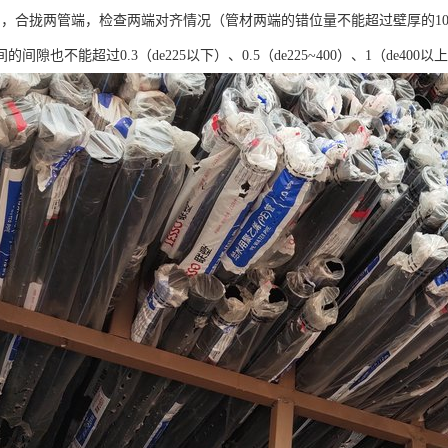
刀，合拢两管端，检查两端对齐情况（管材两端的错位量不能超过壁厚的1
的间隙也不能超过0.3（de225以下）、0.5（de225~400）、1（de