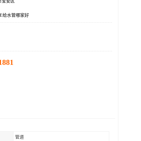
市宝安区
E给水管哪家好
1881
管道