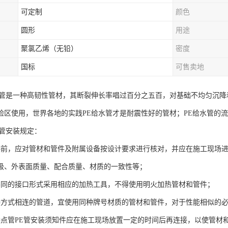
可定制
颜色
圆形
用途
聚氯乙烯（无铅）
密度
国标
可售卖地
水管是一种高韧性管材，其断裂伸长率唱过百分之五百，对基础不均匀沉
险区使用，世界各地的实践PE给水管才是耐震性好的管材；PE给水管的
水管安装规定：
接前，应对管材和管件及附属设备按设计要求进行核对，并应在施工现场
级、外表面质量、配合质量、材质的一致性等；
不同的接口形式采用相应的加热工具，不得使用明火加热管材和管件；
接方式相连的管道，宜使用同种牌号材质的管材和管件，对于性能相似的
特点管PE管安装须知件应在施工现场放置一定的时间后再连接，以使管材