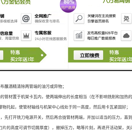
水管在焊接过程中，操作人员应参照焊接工艺卡各项参数进行操作，
时，应根据天气、环境温度等变化对其进行适当调整。其具体步骤如下：
材规格一致的卡瓦装入机架；
够的支撑物，保证待焊接管材可与机架中心线处于同一高度，并能方便移
板温度200～230℃；
机电源，打开加热板、铣刀和油泵开关并试运行；
焊接管材规格、压力等级是否正确，检查其表面是否有磕、碰、划伤，如伤
或布蘸酒精清除两管端的油污或异物；
接的管材置于机架卡瓦内，使两端伸出的长度相当（在不影响铣削和加热的情
撑物托起，使管材轴线与机架中心线处于同一高度，然后用卡瓦紧固好；
刀，先打开铣刀电源开关，然后再合拢管材两端，并加以适当的压力，直到两
刀片的高度可调节切屑厚度），撤掉压力，略等片刻，再退开活动架，关