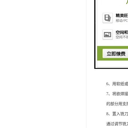
联塑PE给
而且在必要
1、将与管
2、准备足
3、设定加热
4、接通焊
5、核对欲
方可使用；
6、用软纸
7、将欲焊
的部分用支
8、置入铣
通过调节铣