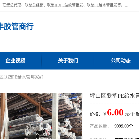
深圳市宝安区沙井街道浩丰胶管商行主营产品：联塑批发、联塑管批发、联塑总代理、联塑总经销、联塑HDPE波纹管批发、联塑PE给水管批发等。凭借服务以及多年的勤奋拼搏，发展成为一家销售各种管材管件，绝缘电工套管及配件等系列产品的贸易公司。公司秉承“顾客至上，锐意进取”的经营理念，坚持“客户至上”原则为广大客户提供的服务。欢迎惠顾！
丰胶管商行
企业视频
关于我们
公司动态
山区联塑PE给水管哪家好
坪山区联塑PE给水
6.00
价格：￥
元/个 
产品数量：
9999.00个