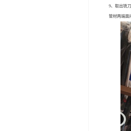
9、取出铣
管材两端面间