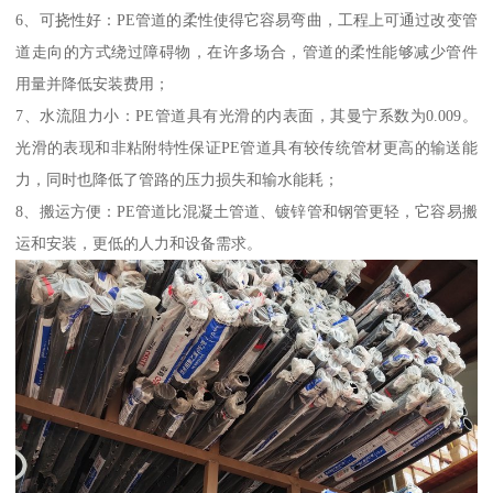
6、可挠性好：PE管道的柔性使得它容易弯曲，工程上可通过改变管
道走向的方式绕过障碍物，在许多场合，管道的柔性能够减少管件
用量并降低安装费用；
7、水流阻力小：PE管道具有光滑的内表面，其曼宁系数为0.009。
光滑的表现和非粘附特性保证PE管道具有较传统管材更高的输送能
力，同时也降低了管路的压力损失和输水能耗；
8、搬运方便：PE管道比混凝土管道、镀锌管和钢管更轻，它容易搬
运和安装，更低的人力和设备需求。