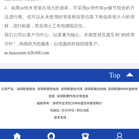
4、如果pe给水管道出现大的损坏，可采用pe管件加pe修节组合的方
法进行救。也可以从未使用的管道相应部位取下相似形状大小的管
材，进行粘接，然后用土工布包缠固定住。
我们公司以客户为中心、以质量为核心、长期坚持互惠互利”的经营
方针”，热情的为您服务，以优惠的价格回报客户。
m.huaxxmm.b2b168.com
Top
主营产品：深圳联塑批发 深圳联塑管批发 深圳联塑总代理 深圳联塑总经销 深圳联塑HDPE波纹管
批发 深圳联塑PE给水管批发
版权所有：深圳市宝安区沙井街道浩丰胶管商行
电脑版
|
投诉举报
|
网站地图
技术支持：
八方资源网