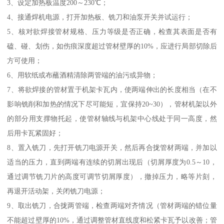
3、设定加热板温度200～230℃；
4、接通焊机电源，打开加热板、铣刀和油泵开关并试运行；
5、核对欲焊接管材规格、压力等级是否正确，检查其表面是否有
磕、碰、划伤，如伤痕深度超过管材壁厚的10%，应进行局部切除后
方可使用；
6、用软纸或布蘸酒精清除两管端的油污或异物；
7、将欲焊接的管材置于机架卡瓦内，使两端伸出的长度相当（在不
影响铣削和加热的情况下尽可能短，宜保持20~30），管材机架以外
的部分用支撑物托起，使管材轴线与机架中心线处于同一高度，然
后用卡瓦紧固好；
8、置入铣刀，先打开铣刀电源开关，然后再合拢管材两端，并加以
适当的压力，直到两端有连续的切屑出现后（切屑厚度为0.5～10，
通过调节铣刀片的高度可调节切屑厚度），撤掉压力，略等片刻，
再退开活动架，关闭铣刀电源；
9、取出铣刀，合拢两管端，检查两端对齐情况（管材两端的错位量
不能超过壁厚的10%，通过调整管材直线度和松紧卡瓦予以改善；管