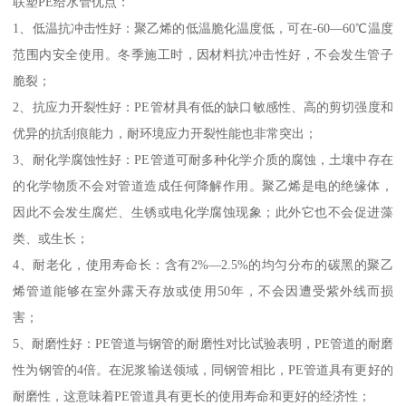
联塑PE给水管优点：
1、低温抗冲击性好：聚乙烯的低温脆化温度低，可在-60—60℃温度
范围内安全使用。冬季施工时，因材料抗冲击性好，不会发生管子
脆裂；
2、抗应力开裂性好：PE管材具有低的缺口敏感性、高的剪切强度和
优异的抗刮痕能力，耐环境应力开裂性能也非常突出；
3、耐化学腐蚀性好：PE管道可耐多种化学介质的腐蚀，土壤中存在
的化学物质不会对管道造成任何降解作用。聚乙烯是电的绝缘体，
因此不会发生腐烂、生锈或电化学腐蚀现象；此外它也不会促进藻
类、或生长；
4、耐老化，使用寿命长：含有2%—2.5%的均匀分布的碳黑的聚乙
烯管道能够在室外露天存放或使用50年，不会因遭受紫外线而损
害；
5、耐磨性好：PE管道与钢管的耐磨性对比试验表明，PE管道的耐磨
性为钢管的4倍。在泥浆输送领域，同钢管相比，PE管道具有更好的
耐磨性，这意味着PE管道具有更长的使用寿命和更好的经济性；