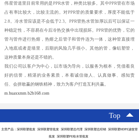
伟星管道里目前常用的是PPR水管，种类比较多。其中PPR管在市场
占有率比较大，比较主流的。对PPR管的质量要求，厚度不能低于
2.8。冷水管应该是不会低于2.3。PPR管热水管加厚以后可以保证一
种稳定性，不容易在今后冷热交换中出现损坏。PPR管的优势，它的
管与管件进行热熔，热熔之后管子和管件连为一体，这种管直接埋
入地底或者是墙里，后期的风险几乎很小。其他的管，像铝塑管，
这种质量本身还是不错的。
我们公司以客户为中心，以市场为导向，以服务为根本，凭借着良
好的信誉，精湛的业务素质，本着诚信做人、认真做事、感知责
任、会拼敢赢的钢铁精神，致力为客户打造互利共赢。
m.huaxxmm.b2b168.com
Top
主营产品：深圳联塑批发 深圳联塑管批发 深圳联塑总代理 深圳联塑总经销 深圳联塑HDPE波纹管
批发 深圳联塑PE给水管批发