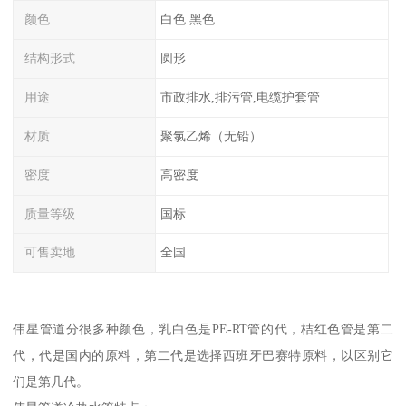
颜色
白色 黑色
结构形式
圆形
用途
市政排水,排污管,电缆护套管
材质
聚氯乙烯（无铅）
密度
高密度
质量等级
国标
可售卖地
全国
伟星管道分很多种颜色，乳白色是PE-RT管的代，桔红色管是第二
代，代是国内的原料，第二代是选择西班牙巴赛特原料，以区别它
们是第几代。