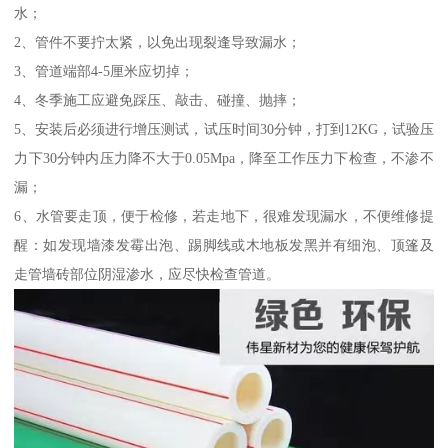
水；
2、管件不要拧太紧，以免出现裂逢导致漏水；
3、管道端部4-5厘米应切掉；
4、冬季施工应避免踩压、敲击、碰撞、抛摔；
5、安装后必须进行增压测试，试压时间30分钟，打到12KG，试验压
力下30分钟内压力降不大于0.05Mpa，降至工作压力下检查，不渗不
漏；
6、水管要走顶，便于检修，若走地下，很难发现漏水，不便维修提
醒：如发现墙漆发霉出泡、踢脚线或木地板发黑并有细泡、顶篷及
走管墙砖部位阴湿渗水，应尽快检查管道。