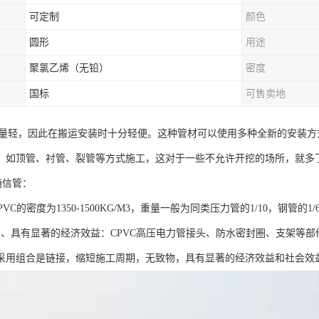
可定制
颜色
圆形
用途
聚氯乙烯（无铅）
密度
国标
可售卖地
重量轻，因此在搬运安装时十分轻便。这种管材可以使用多种全新的安装
，如顶管、衬管、裂管等方式施工，这对于一些不允许开挖的场所，就多
通信管：
PVC的密度为1350-1500KG/M3，重量一般为同类压力管的1/10，钢管的
便、具有显著的经济效益：CPVC高压电力管接头、防水密封圈、支架等
采用组合是链接，缩短施工周期，无致物，具有显著的经济效益和社会效