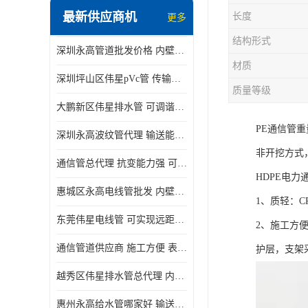
最新供应商机
长度
更多
结构形式
深圳永高管道批发价格 内壁光滑 抗震性能好
材质
深圳坪山区伟星pVc管 传输损耗小 频率稳定性好
质量等级
大鹏新区伟星排水管 可调谐性好 大功率 效率高
PE通信管
深圳永高波纹管代理 输送能力强 可以承受高温
非开挖方式
通信管总代理 抗变能力强 可耐强震 扭曲
HDPE电力
惠城区永高电线管批发 内壁光滑 抗震性能好
1、质轻：C
东莞伟星电线管 可实现远距离通信 频率稳定性好
2、施工方
通信管道供应商 施工方便 表面电阻系数大
护层，支架
越秀区伟星排水管总代理 内部表面光滑 大功率 效率高
惠州永高给水管哪家好 输送能力强 方便施工和运输