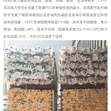
HDPE电力通信管强度高、阻燃、抑烟、耐热、适用寿命长：CPVC
高压电力管完全克服了普通PVC管耐侯性差的缺点。其强度可取代钢
管并克服了钢管易腐蚀以及形成闭合磁路造成单芯电缆温度过高而
损坏的现象；CPVC管材阻燃等级是FV-0级，其本身不能燃烧，离火
即熄，氧指数≥40%，基本不传热，线膨胀系数为6.3*10-/CM℃维卡
软化温度≥93℃，可在105℃温度下使用。