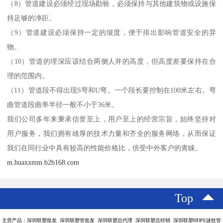
（8）管道建设必须经过现场勘验，必须保持与其他建筑物或设施保
持足够的净距。
（9）管道建设必须保持一定的坡度，便于排出影响管道安全的异
物。
（10）管道的埋深应该结合两侧人井的高度，但高度差要保持在合
理的范围内。
（11）管道段不得出现S弯和U弯。一个段长要控制在100米左右。弯
曲管道段曲率半径一般不小于36米。
我们公司多年来秉承信誉至上，用户至上的经营宗旨，始终坚持对
用户服务，我们拥有雄厚的技术力量和齐全的服务网络，从而保证
我们在同行业中具有较高的性能价格比，倍受中外客户的青睐。
m.huaxxmm.b2b168.com
Top
主营产品：深圳联塑批发 深圳联塑管批发 深圳联塑总代理 深圳联塑总经销 深圳联塑HDPE波纹管