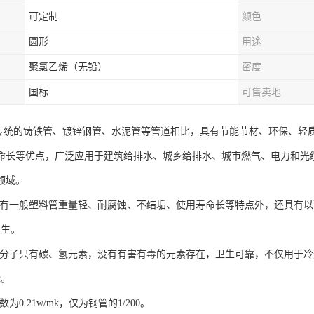
可定制
颜色
圆形
用途
聚氯乙烯（无铅）
密度
国标
可售卖地
与传统的铸铁管、镀锌钢管、水泥管等管道相比，具有节能节材、环保、轻
命长等优点，广泛应用于建筑给排水、城乡给排水、城市燃气、电力和光
领域。
了具有一般塑料管重量轻、耐腐蚀、不结垢、使用寿命长等特点外，还具有
卫生。
原料分子只有碳、氢元素，没有有害有毒的元素存在，卫生可靠，不仅用于
能。
数为0.21w/mk，仅为钢管的1/200。