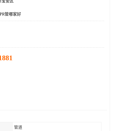
市宝安区
PR管哪家好
1881
管道