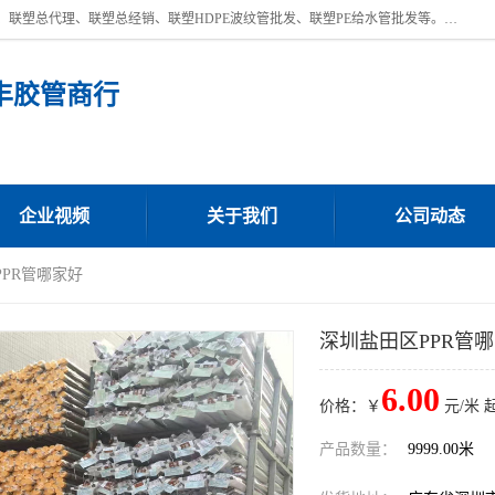
深圳市宝安区沙井街道浩丰胶管商行主营产品：联塑批发、联塑管批发、联塑总代理、联塑总经销、联塑HDPE波纹管批发、联塑PE给水管批发等。凭借服务以及多年的勤奋拼搏，发展成为一家销售各种管材管件，绝缘电工套管及配件等系列产品的贸易公司。公司秉承“顾客至上，锐意进取”的经营理念，坚持“客户至上”原则为广大客户提供的服务。欢迎惠顾！
丰胶管商行
企业视频
关于我们
公司动态
PPR管哪家好
深圳盐田区PPR管
6.00
价格：￥
元/米 
产品数量：
9999.00米