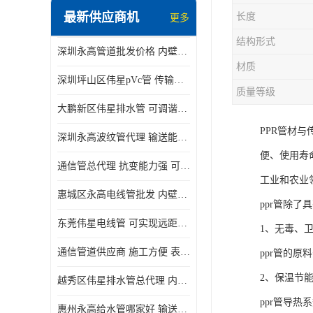
最新供应商机
长度
更多
结构形式
深圳永高管道批发价格 内壁光滑 抗震性能好
材质
深圳坪山区伟星pVc管 传输损耗小 频率稳定性好
质量等级
大鹏新区伟星排水管 可调谐性好 大功率 效率高
PPR管材
深圳永高波纹管代理 输送能力强 可以承受高温
便、使用寿
通信管总代理 抗变能力强 可耐强震 扭曲
工业和农业
惠城区永高电线管批发 内壁光滑 抗震性能好
ppr管除
东莞伟星电线管 可实现远距离通信 频率稳定性好
1、无毒、
通信管道供应商 施工方便 表面电阻系数大
ppr管的
2、保温节
越秀区伟星排水管总代理 内部表面光滑 大功率 效率高
ppr管导热系
惠州永高给水管哪家好 输送能力强 方便施工和运输