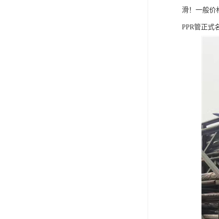
滑！一般价
PPR管正