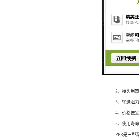
PPR水管优
1、卫生健
2、接头用
3、输送阻
4、价格便
5、使用寿命
PPR是三