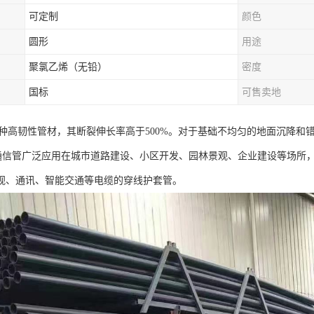
可定制
颜色
圆形
用途
聚氯乙烯（无铅）
密度
国标
可售卖地
一种高韧性管材，其断裂伸长率高于500%。对于基础不均匀的地面沉降
力通信管广泛应用在城市道路建设、小区开发、园林景观、企业建设等场所
视、通讯、智能交通等电缆的穿线护套管。