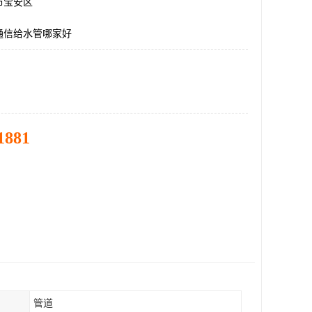
市宝安区
通信给水管哪家好
1881
管道