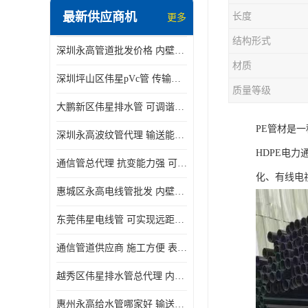
最新供应商机
长度
更多
结构形式
深圳永高管道批发价格 内壁光滑 抗震性能好
材质
深圳坪山区伟星pVc管 传输损耗小 频率稳定性好
质量等级
大鹏新区伟星排水管 可调谐性好 大功率 效率高
PE管材是
深圳永高波纹管代理 输送能力强 可以承受高温
HDPE电
通信管总代理 抗变能力强 可耐强震 扭曲
化、有线电
惠城区永高电线管批发 内壁光滑 抗震性能好
东莞伟星电线管 可实现远距离通信 频率稳定性好
通信管道供应商 施工方便 表面电阻系数大
越秀区伟星排水管总代理 内部表面光滑 大功率 效率高
惠州永高给水管哪家好 输送能力强 方便施工和运输