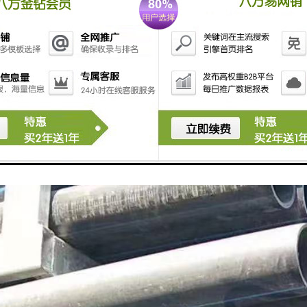
建设必须保持一定的坡度，便于排出影响管道安全的异物。
道的埋深应该结合两侧人井的高度，但高度差要保持在合理的范围内。
道段不得出现S弯和U弯。一个段长要控制在100米左右。弯曲管道段曲率半