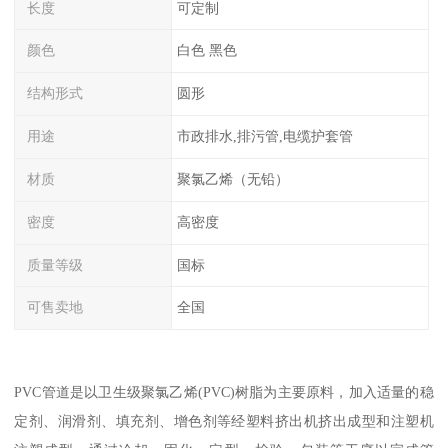
长度
可定制
颜色
白色 黑色
结构形式
圆形
用途
市政排水,排污管,电缆护套管
材质
聚氯乙烯（无铅）
密度
高密度
质量等级
国标
可售卖地
全国
PVC管道是以卫生级聚氯乙烯(PVC)树脂为主要原料，加入适量的稳
定剂、润滑剂、填充剂、增色剂等经塑料挤出机挤出成型和注塑机