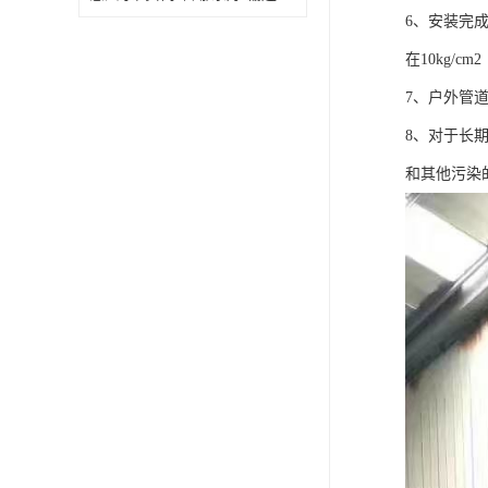
6、安装完
在10kg/cm
7、户外管
8、对于长
和其他污染