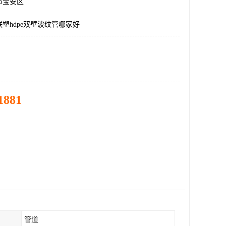
市宝安区
塑hdpe双壁波纹管哪家好
1881
管道