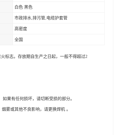
白色 黑色
市政排水,排污管,电缆护套管
高密度
全国
禁火标志。存放期自生产之日起，一般不得超过2
端。如果有任何损坏，请切断受损的部分。
烧，烟雾或其他不良影响，请更换焊机 。