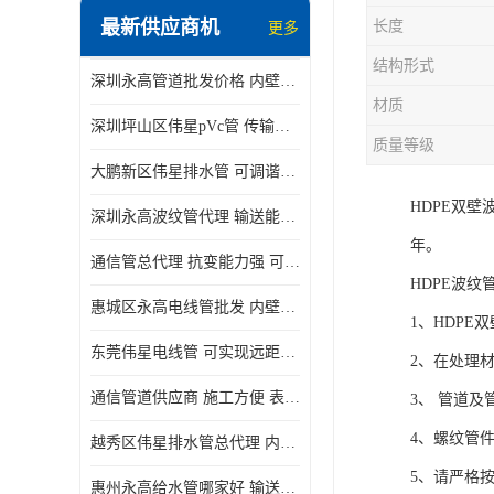
最新供应商机
长度
更多
结构形式
深圳永高管道批发价格 内壁光滑 抗震性能好
材质
深圳坪山区伟星pVc管 传输损耗小 频率稳定性好
质量等级
大鹏新区伟星排水管 可调谐性好 大功率 效率高
HDPE双
深圳永高波纹管代理 输送能力强 可以承受高温
年。
通信管总代理 抗变能力强 可耐强震 扭曲
HDPE波纹
惠城区永高电线管批发 内壁光滑 抗震性能好
1、HDP
东莞伟星电线管 可实现远距离通信 频率稳定性好
2、在处理
通信管道供应商 施工方便 表面电阻系数大
3、 管道
4、螺纹管
越秀区伟星排水管总代理 内部表面光滑 大功率 效率高
5、请严格
惠州永高给水管哪家好 输送能力强 方便施工和运输