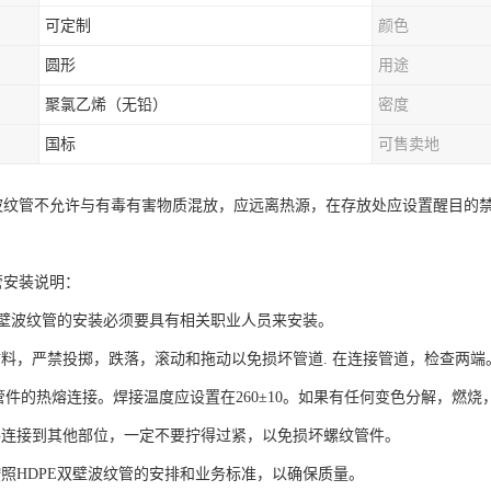
可定制
颜色
圆形
用途
聚氯乙烯（无铅）
密度
国标
可售卖地
壁波纹管不允许与有毒有害物质混放，应远离热源，在存放处应设置醒目的
管安装说明：
E双壁波纹管的安装必须要具有相关职业人员来安装。
材料，严禁投掷，跌落，滚动和拖动以免损坏管道. 在连接管道，检查两
及管件的热熔连接。焊接温度应设置在260±10。如果有任何变色分解，燃
件连接到其他部位，一定不要拧得过紧，以免损坏螺纹管件。
按照HDPE双壁波纹管的安排和业务标准，以确保质量。