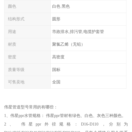
颜色
白色 黑色
结构形式
圆形
用途
市政排水,排污管,电缆护套管
材质
聚氯乙烯（无铅）
密度
高密度
质量等级
国标
可售卖地
全国
伟星管道型号常用的有哪些：
1、伟星ppr水管规格： 伟星ppr管材有绿色、白色、灰色三种颜色。
2、 伟星ppr外径规格：D16-D110，分别为