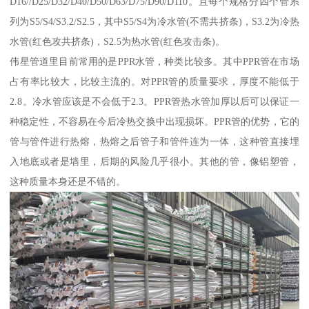
D16//D25/D32/D40/D50/D63/D75/D90/D110。且每个规格分四个管系
列为S5/S4/S3.2/S2.5，其中S5/S4为冷水管(不需共挤条)，S3.2为冷热
水管(红色攻共挤条)，S2.5为热水管(红色攻击条)。
伟星管道里目前常用的是PPR水管，种类比较多。其中PPR管在市场
占有率比较大，比较主流的。对PPR管的质量要求，厚度不能低于
2.8。冷水管应该是不会低于2.3。PPR管热水管加厚以后可以保证一
种稳定性，不容易在今后冷热交换中出现损坏。PPR管的优势，它的
管与管件进行热熔，热熔之后管子和管件连为一体，这种管直接埋
入地底或者是墙里，后期的风险几乎很小。其他的管，像铝塑管，
这种质量本身还是不错的。