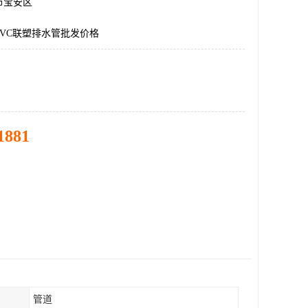
市宝安区
VC联塑排水管批发价格
1881
管道