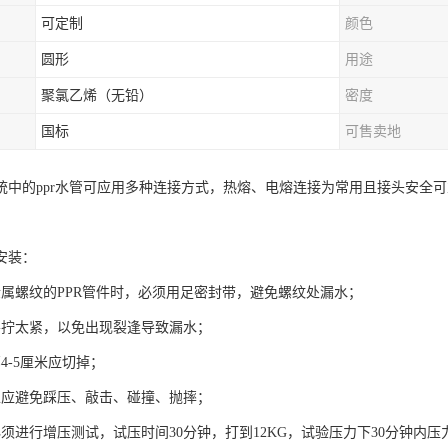
可定制
颜色
圆形
用途
聚氯乙烯（无铅）
密度
国标
可售卖地
统中的ppr水管可应用多种连接方式，热熔、电熔连接为常用且接头安全
安装：
金属螺纹的PPR管件时，必须用足密封带，避免螺纹处漏水；
要拧太紧，以免出现裂逢导致漏水；
4-5厘米应切掉；
工应避免踩压、敲击、碰撞、抛摔；
须进行增压测试，试压时间30分钟，打到12KG，试验压力下30分钟内压力