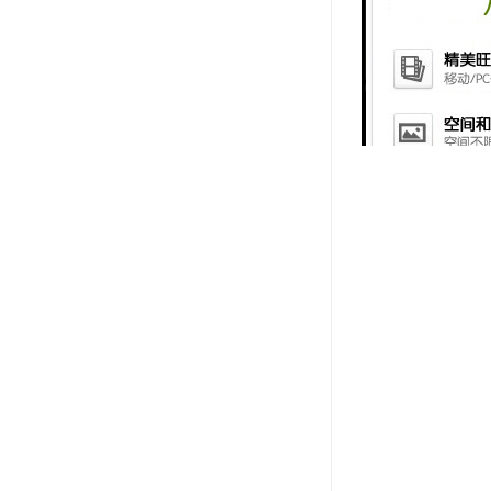
伟星管道冷
1、材料质量
工人的施工
2、良好的温
筑物冷热水
3、管道连