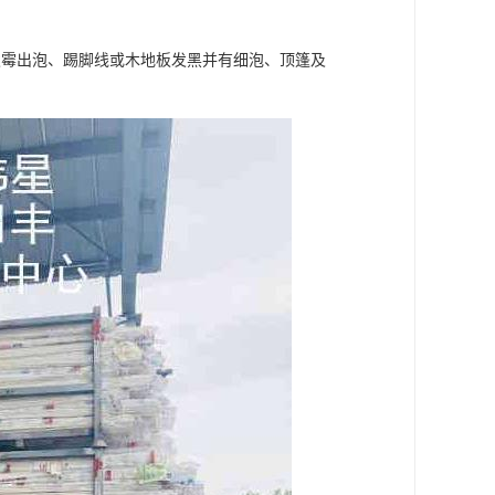
发霉出泡、踢脚线或木地板发黑并有细泡、顶篷及