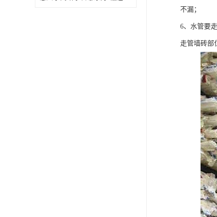
不漏；
6、水管要
走管墙砖部