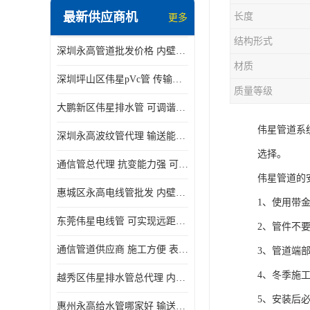
最新供应商机
长度
更多
结构形式
深圳永高管道批发价格 内壁光滑 抗震性能好
材质
深圳坪山区伟星pVc管 传输损耗小 频率稳定性好
质量等级
大鹏新区伟星排水管 可调谐性好 大功率 效率高
伟星管道系
深圳永高波纹管代理 输送能力强 可以承受高温
选择。
通信管总代理 抗变能力强 可耐强震 扭曲
伟星管道的
惠城区永高电线管批发 内壁光滑 抗震性能好
1、使用带
东莞伟星电线管 可实现远距离通信 频率稳定性好
2、管件不
通信管道供应商 施工方便 表面电阻系数大
3、管道端部
4、冬季施
越秀区伟星排水管总代理 内部表面光滑 大功率 效率高
5、安装后必
惠州永高给水管哪家好 输送能力强 方便施工和运输