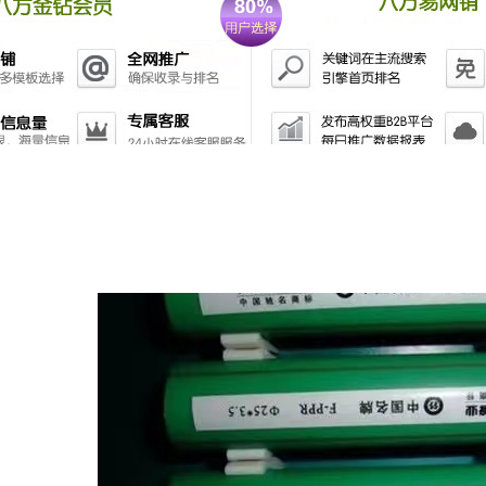
热水管特点：
轻： 20°C时PP-R密度为0.9g/cm3左右，远低于各类金属管，也小
强度。
度和压力稳定性： PPR管道的瞬间使用温度可高达95°C ,在80°C下长
管道的理想之选。
接牢固：PPR管道系统可应用多种连接方式,热熔、电熔连接为常用且接头