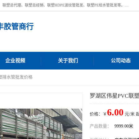
深圳市宝安区沙井街道浩丰胶管商行主营产品：联塑批发、联塑管批发、联塑总代理、联塑总经销、联塑HDPE波纹管批发、联塑PE给水管批发等。凭借服务以及多年的勤奋拼搏，发展成为一家销售各种管材管件，绝缘电工套管及配件等系列产品的贸易公司。公司秉承“顾客至上，锐意进取”的经营理念，坚持“客户至上”原则为广大客户提供的服务。欢迎惠顾！
丰胶管商行
企业视频
关于我们
公司动态
联塑排水管批发价格
罗湖区伟星PVC联
6.00
价格：￥
元/米 
产品数量：
9999.00米