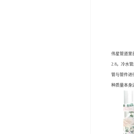
伟星管道里
2.8。冷
管与管件进
种质量本身