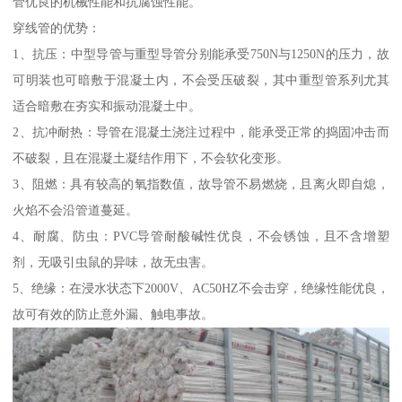
管优良的机械性能和抗腐蚀性能。
穿线管的优势：
1、抗压：中型导管与重型导管分别能承受750N与1250N的压力，故
可明装也可暗敷于混凝土内，不会受压破裂，其中重型管系列尤其
适合暗敷在夯实和振动混凝土中。
2、抗冲耐热：导管在混凝土浇注过程中，能承受正常的捣固冲击而
不破裂，且在混凝土凝结作用下，不会软化变形。
3、阻燃：具有较高的氧指数值，故导管不易燃烧，且离火即自熄，
火焰不会沿管道蔓延。
4、耐腐、防虫：PVC导管耐酸碱性优良，不会锈蚀，且不含增塑
剂，无吸引虫鼠的异味，故无虫害。
5、绝缘：在浸水状态下2000V、AC50HZ不会击穿，绝缘性能优良，
故可有效的防止意外漏、触电事故。