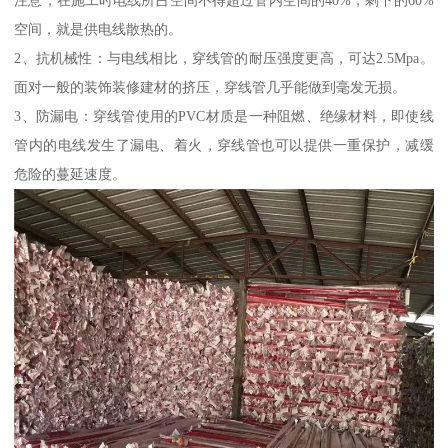
注意，在施工时电线所占空间不得超过管内空间的40%，剩下的60%
空间，就是供电线散热的。
2、抗机械性：与电线相比，穿线管的耐压强度更高，可达2.5Mpa。
面对一般的装饰装修建材的挤压，穿线管几乎能做到毫发无损。
3、防漏电：穿线管使用的PVC材质是一种阻燃、绝缘材料，即使线
管内的电线发生了漏电、着火，穿线管也可以提供一重保护，减缓
危险的蔓延速度。