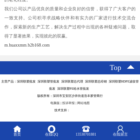
我们公司以产品优良的质量和企业良好的信誉，获得了广大客户的
一致支持。公司积寻求战略伙伴和有实力的厂家进行技术交流合
作，探索新的生产工艺，解决生产过程中出现的各种疑难问题，取
得了显著效果，实现彼此的双赢。
m.huaxxmm.b2b168.com
Top
主营产品：深圳联塑批发 深圳联塑管批发 深圳联塑总代理 深圳联塑总经销 深圳联塑HDPE波纹管
批发 深圳联塑PE给水管批发
版权所有：深圳市宝安区沙井街道浩丰胶管商行
电脑版
|
投诉举报
|
网站地图
技术支持：
八方资源网
首页
在线QQ
13530701881
在线留言