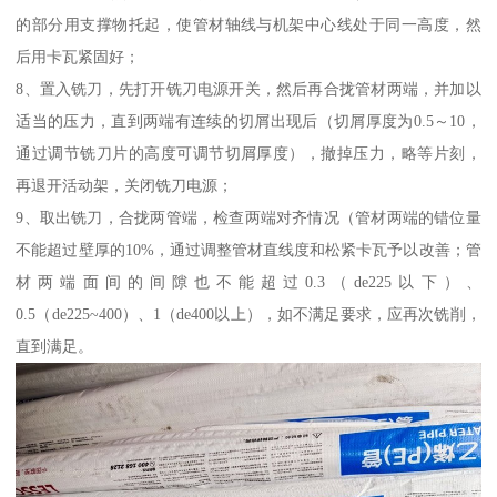
的部分用支撑物托起，使管材轴线与机架中心线处于同一高度，然
后用卡瓦紧固好；
8、置入铣刀，先打开铣刀电源开关，然后再合拢管材两端，并加以
适当的压力，直到两端有连续的切屑出现后（切屑厚度为0.5～10，
通过调节铣刀片的高度可调节切屑厚度），撤掉压力，略等片刻，
再退开活动架，关闭铣刀电源；
9、取出铣刀，合拢两管端，检查两端对齐情况（管材两端的错位量
不能超过壁厚的10%，通过调整管材直线度和松紧卡瓦予以改善；管
材两端面间的间隙也不能超过0.3（de225以下）、
0.5（de225~400）、1（de400以上），如不满足要求，应再次铣削，
直到满足。