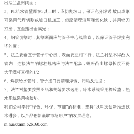
出法兰盘封闭面；
3、PE给水管壁厚在5以上时，应切割坡口，保证充分焊透.坡口成形
可采用气焊切割或坡口机加工，但应清理渣屑和氧化铁，并用锉刀
打磨，直至露出金属光；
4、钢管切割时，其割断面应与管子中心线垂直，以保证管子焊接完
毕的度；
5、法兰要垂直于管子中心线，表面要互相平行，法兰衬垫不得凸入
管内，连接法兰的螺栓规格应与法兰配套，螺杆凸出螺母长度不得
大于螺杆直径的1/2；
6、焊接给水管时，管子接口要清理浮锈、污垢及油脂；
7、法兰衬垫要按照图纸和规范要求选用，冷水系统采用橡胶垫，热
水系统采用橡胶垫。
我们公司奉行“绿色、环保、节能”的标准，坚持“以科技创新推进技
术进步，以产品创新赢取市场用户”的发展理念。
m.huaxxmm.b2b168.com