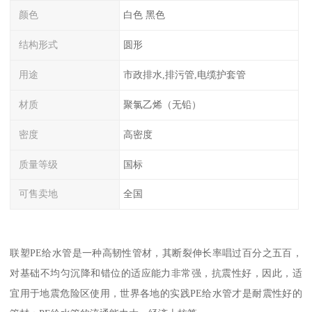
颜色
白色 黑色
结构形式
圆形
用途
市政排水,排污管,电缆护套管
材质
聚氯乙烯（无铅）
密度
高密度
质量等级
国标
可售卖地
全国
联塑PE给水管是一种高韧性管材，其断裂伸长率唱过百分之五百，
对基础不均匀沉降和错位的适应能力非常强，抗震性好，因此，适
宜用于地震危险区使用，世界各地的实践PE给水管才是耐震性好的