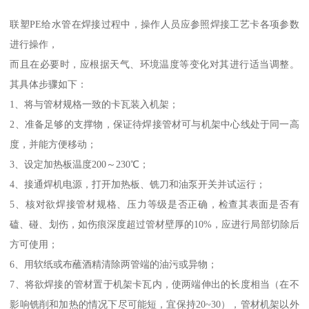
联塑PE给水管在焊接过程中，操作人员应参照焊接工艺卡各项参数
进行操作，
而且在必要时，应根据天气、环境温度等变化对其进行适当调整。
其具体步骤如下：
1、将与管材规格一致的卡瓦装入机架；
2、准备足够的支撑物，保证待焊接管材可与机架中心线处于同一高
度，并能方便移动；
3、设定加热板温度200～230℃；
4、接通焊机电源，打开加热板、铣刀和油泵开关并试运行；
5、核对欲焊接管材规格、压力等级是否正确，检查其表面是否有
磕、碰、划伤，如伤痕深度超过管材壁厚的10%，应进行局部切除后
方可使用；
6、用软纸或布蘸酒精清除两管端的油污或异物；
7、将欲焊接的管材置于机架卡瓦内，使两端伸出的长度相当（在不
影响铣削和加热的情况下尽可能短，宜保持20~30），管材机架以外