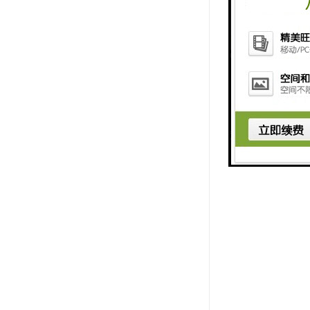
2、外观
外观应无撕
3、性能测
抗拉强度和