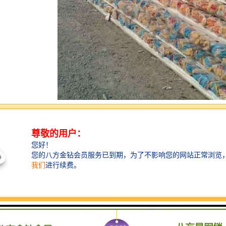
的特性
：
磷酸防锈处理、外覆PVC防止酸碱腐蚀，特的钢线螺旋骨架确保管壁表面
层：确保有效过滤并防止沉积物进入管内。
维：经纱采用被覆PVC的高强力特多龙纱或尼龙纱，纬纱使用纤维，形成