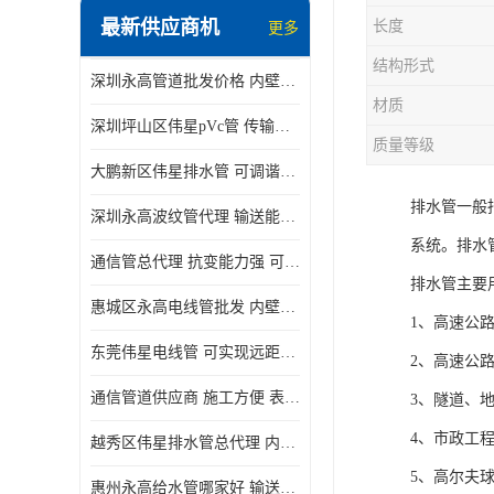
最新供应商机
长度
更多
结构形式
深圳永高管道批发价格 内壁光滑 抗震性能好
材质
深圳坪山区伟星pVc管 传输损耗小 频率稳定性好
质量等级
大鹏新区伟星排水管 可调谐性好 大功率 效率高
排水管一般
深圳永高波纹管代理 输送能力强 可以承受高温
系统。排水
通信管总代理 抗变能力强 可耐强震 扭曲
排水管主要
惠城区永高电线管批发 内壁光滑 抗震性能好
1、高速公
东莞伟星电线管 可实现远距离通信 频率稳定性好
2、高速公
通信管道供应商 施工方便 表面电阻系数大
3、隧道、
4、市政工
越秀区伟星排水管总代理 内部表面光滑 大功率 效率高
5、高尔夫
惠州永高给水管哪家好 输送能力强 方便施工和运输