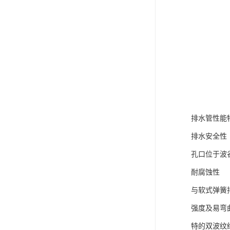
排水管性能
排水安全性
孔口位于波
耐腐蚀性
与软式弹簧
强度及易弯
特的双波纹