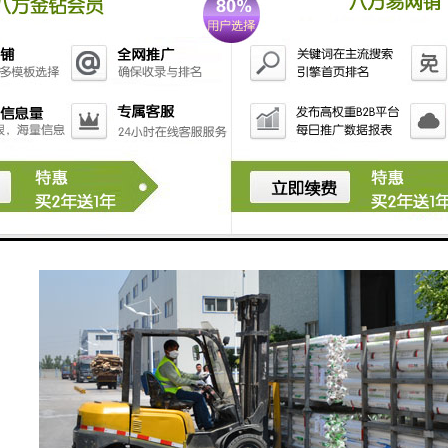
裂、无孔洞、无明显脱纱，钢丝保护材料无脱落，钢丝骨架与管壁联结为
试
透水性：TS软式排水管经抽样测试，结果表明在地层滑动时可承受足够