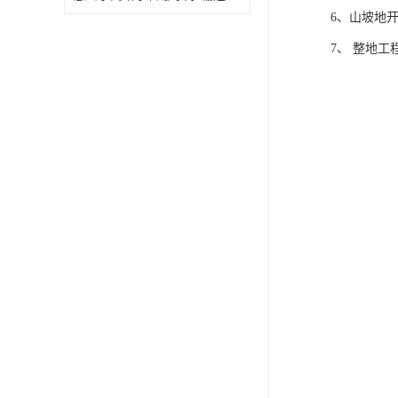
6、山坡地
7、 整地