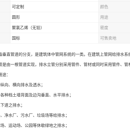
可定制
颜色
圆形
用途
聚氯乙烯（无铅）
密度
国标
可售卖地
指垂直管道的分支，是建筑体中管网系统的一类。在建筑上管网给排水系
管是由一根管道实现，排水立管分别采用管件、管材或同时采用管件、管
用途：
路纵向、横向排水及透水；
路各种档土墙背面及边沟垂直、水平排水；
地下道之排水；
程、净水厂、污水厂、垃圾场等给排水；
球场、运动场、公园等休歇绿地之排水；