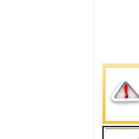
软式排水管
1、排水管
高碳钢丝：
不织布过滤
合成聚酯纤