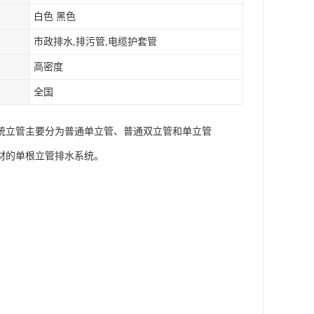
白色 黑色
市政排水,排污管,电缆护套管
高密度
全国
统立管主要分为普通单立管、普通双立管和单立管
材的单根立管排水系统。