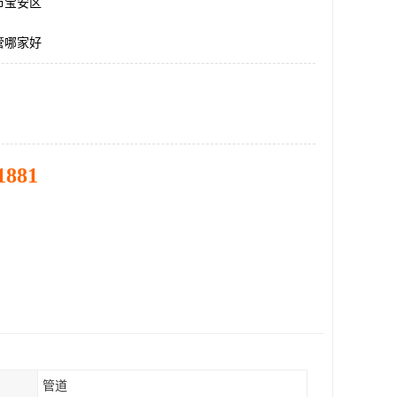
市宝安区
管哪家好
1881
管道