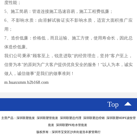
度性能；
5、施工简易：管道连接施工迅速容易，施工工程费低廉；
6、不影响水质：由溶解试验证实不影响水质，适宜大面积推广应
用；
7、造价低廉：价格低，而且运输、施工方便，使用寿命长，因此总
体造价低廉。
我们公司秉承“顾客至上，锐意进取”的经营理念，坚持“客户至上，
信誉为本”的原则为广大客户提供优良安全的服务！“以人为本，诚实
做人，诚信做事”是我们的做事准则！
m.huaxxmm.b2b168.com
Top
主营产品：深圳联塑批发 深圳联塑管批发 深圳联塑总代理 深圳联塑总经销 深圳联塑HDPE波纹管
批发 深圳联塑PE给水管批发
版权所有：深圳市宝安区沙井街道浩丰胶管商行