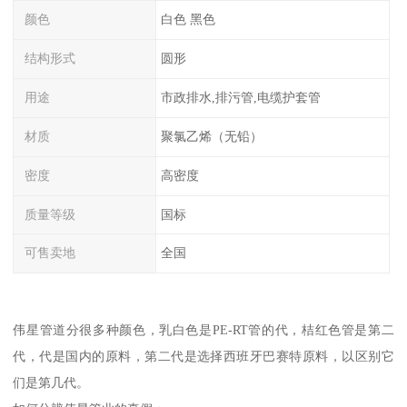
颜色
白色 黑色
结构形式
圆形
用途
市政排水,排污管,电缆护套管
材质
聚氯乙烯（无铅）
密度
高密度
质量等级
国标
可售卖地
全国
伟星管道分很多种颜色，乳白色是PE-RT管的代，桔红色管是第二
代，代是国内的原料，第二代是选择西班牙巴赛特原料，以区别它
们是第几代。