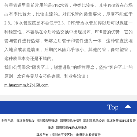
伟星管道里目前常用的是PPR水管，种类比较多。其中PPR管在市场
占有率比较大，比较主流的。对PPR管的质量要求，厚度不能低于
2.8。冷水管应该是不会低于2.3。PPR管热水管加厚以后可以保证一
种稳定性，不容易在今后冷热交换中出现损坏。PPR管的优势，它的
管与管件进行热熔，热熔之后管子和管件连为一体，这种管直接埋
入地底或者是墙里，后期的风险几乎很小。其他的管，像铝塑管，
这种质量本身还是不错的。
我们公司秉承“顾客至上，锐意进取”的经营理念，坚持“客户至上”的
原则，欢迎各界朋友莅临参观、和业务洽谈！
m.huaxxmm.b2b168.com
Top
主营产品：深圳联塑批发 深圳联塑管批发 深圳联塑总代理 深圳联塑总经销 深圳联塑HDPE波纹管
批发 深圳联塑PE给水管批发
版权所有：深圳市宝安区沙井街道浩丰胶管商行