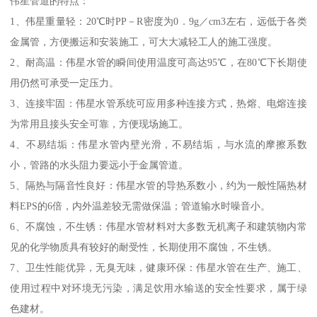
伟星管道的特点：
1、伟星重量轻：20℃时PP－R密度为0．9g／cm3左右，远低于各类
金属管，方便搬运和安装施工，可大大减轻工人的施工强度。
2、耐高温：伟星水管的瞬间使用温度可高达95℃，在80℃下长期使
用仍然可承受一定压力。
3、连接牢固：伟星水管系统可应用多种连接方式，热熔、电熔连接
为常用且接头安全可靠，方便现场施工。
4、不易结垢：伟星水管内壁光滑，不易结垢，与水流的摩擦系数
小，管路的水头阻力要远小于金属管道。
5、隔热与隔音性良好：伟星水管的导热系数小，约为一般性隔热材
料EPS的6倍，内外温差较无需做保温；管道输水时噪音小。
6、不腐蚀，不生锈：伟星水管材料对大多数无机离子和建筑物内常
见的化学物质具有较好的耐受性，长期使用不腐蚀，不生锈。
7、卫生性能优异，无臭无味，健康环保：伟星水管在生产、施工、
使用过程中对环境无污染，满足饮用水输送的安全性要求，属于绿
色建材。