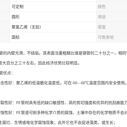
可定制
颜色
圆形
用途
聚氯乙烯（无铅）
密度
国标
可售卖地
水管的内壁光滑，不结垢。其表面当量粗糙比值是钢管的二十分之一，相同
管大百分之三十左右，因此经济优势比较明显。
水管优点：
冲击性好：聚乙烯的低温脆化温度低，可在-60—60℃温度范围内安全使
开裂性好：PE管材具有低的缺口敏感性、高的剪切强度和优异的抗刮痕能
腐蚀性好：PE管道可耐多种化学介质的腐蚀，土壤中存在的化学物质不会
生腐烂、生锈或电化学腐蚀现象；此外它也不会促进藻类、或生长；