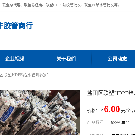
深圳市宝安区沙井街道浩丰胶管商行主营产品：联塑批发、联塑管批发、联塑总代理、联塑总经销、联塑HDPE波纹管批发、联塑PE给水管批发等。凭借服务以及多年的勤奋拼搏，发展成为一家销售各种管材管件，绝缘电工套管及配件等系列产品的贸易公司。公司秉承“顾客至上，锐意进取”的经营理念，坚持“客户至上”原则为广大客户提供的服务。欢迎惠顾！
丰胶管商行
企业视频
关于我们
公司动态
田区联塑HDPE给水管哪家好
盐田区联塑HDPE
6.00
价格：￥
元/个 
产品数量：
9999.00个