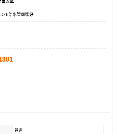
市宝安区
DPE给水管哪家好
1881
管道