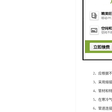
联塑PE给
1、管道连
包括耐压等
2、应根据
3、采用熔
4、管材和
5、在寒冷
6、管道连