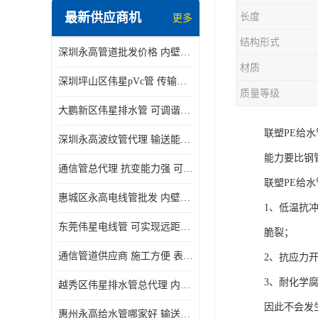
最新供应商机
长度
更多
结构形式
深圳永高管道批发价格 内壁光滑 抗震性能好
材质
深圳坪山区伟星pVc管 传输损耗小 频率稳定性好
质量等级
大鹏新区伟星排水管 可调谐性好 大功率 效率高
联塑PE给
深圳永高波纹管代理 输送能力强 可以承受高温
能力要比钢
通信管总代理 抗变能力强 可耐强震 扭曲
联塑PE给
惠城区永高电线管批发 内壁光滑 抗震性能好
1、低温抗
东莞伟星电线管 可实现远距离通信 频率稳定性好
脆裂；
通信管道供应商 施工方便 表面电阻系数大
2、抗应力
3、耐化学
越秀区伟星排水管总代理 内部表面光滑 大功率 效率高
因此不会发
惠州永高给水管哪家好 输送能力强 方便施工和运输