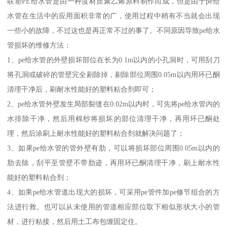
联塑PE给水管是由一种度材质聚乙烯原料制作而成，但是由于pe给
水管在生活中的应用面积非常的广，使用过程中稍有不当就会出现
一些小的故障，不过这也是再正常不过的事了。不同原因导致pe给水
管损坏的维修方法：
1、pe给水管的外壁损坏部位在长为0.1m以内的小孔洞时，可用刮刀
将孔洞或破碎的管壁完全剔除掉，剔除部位周围0.05m以内用环已酮
清理干净后，刷耐水性能好的塑料粘合剂即可；
2、pe给水管外壁发生局部裂缝在0.02m以内时，可先将pe给水管内的
水排除干净，然后用棉纱将损坏的部位清理干净，再用环已酮处
理，然后涂刷上耐水性能好的塑料粘合剂就解决问题了；
3、如果pe给水管的管外壁有肋，可以将损坏部位周围0.05m以内的
肋去除，刮平至管壁不带肋迹，再用环已酮清理干净，刷上耐水性
能好的塑料粘合剂；
4、如果pe给水管道出现大的损坏，可采用pe管件加pe修节组合的方
法进行救。也可以从未使用的管道相应部位取下相似形状大小的管
材，进行粘接，然后用土工布包缠固定住。