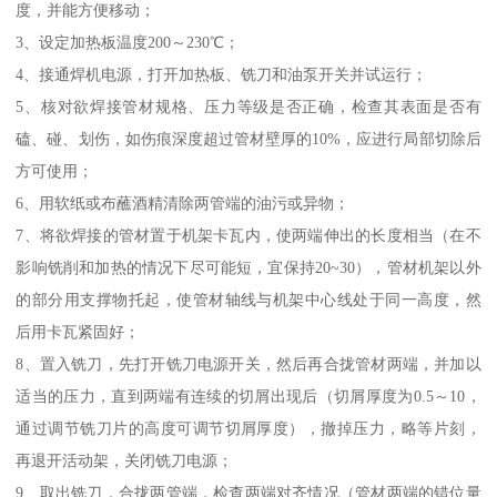
度，并能方便移动；
3、设定加热板温度200～230℃；
4、接通焊机电源，打开加热板、铣刀和油泵开关并试运行；
5、核对欲焊接管材规格、压力等级是否正确，检查其表面是否有
磕、碰、划伤，如伤痕深度超过管材壁厚的10%，应进行局部切除后
方可使用；
6、用软纸或布蘸酒精清除两管端的油污或异物；
7、将欲焊接的管材置于机架卡瓦内，使两端伸出的长度相当（在不
影响铣削和加热的情况下尽可能短，宜保持20~30），管材机架以外
的部分用支撑物托起，使管材轴线与机架中心线处于同一高度，然
后用卡瓦紧固好；
8、置入铣刀，先打开铣刀电源开关，然后再合拢管材两端，并加以
适当的压力，直到两端有连续的切屑出现后（切屑厚度为0.5～10，
通过调节铣刀片的高度可调节切屑厚度），撤掉压力，略等片刻，
再退开活动架，关闭铣刀电源；
9、取出铣刀，合拢两管端，检查两端对齐情况（管材两端的错位量