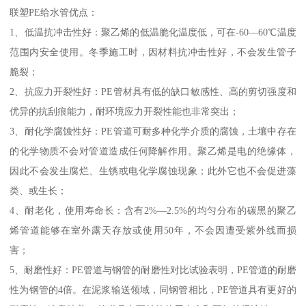
联塑PE给水管优点：
1、低温抗冲击性好：聚乙烯的低温脆化温度低，可在-60—60℃温度
范围内安全使用。冬季施工时，因材料抗冲击性好，不会发生管子
脆裂；
2、抗应力开裂性好：PE管材具有低的缺口敏感性、高的剪切强度和
优异的抗刮痕能力，耐环境应力开裂性能也非常突出；
3、耐化学腐蚀性好：PE管道可耐多种化学介质的腐蚀，土壤中存在
的化学物质不会对管道造成任何降解作用。聚乙烯是电的绝缘体，
因此不会发生腐烂、生锈或电化学腐蚀现象；此外它也不会促进藻
类、或生长；
4、耐老化，使用寿命长：含有2%—2.5%的均匀分布的碳黑的聚乙
烯管道能够在室外露天存放或使用50年，不会因遭受紫外线而损
害；
5、耐磨性好：PE管道与钢管的耐磨性对比试验表明，PE管道的耐磨
性为钢管的4倍。在泥浆输送领域，同钢管相比，PE管道具有更好的