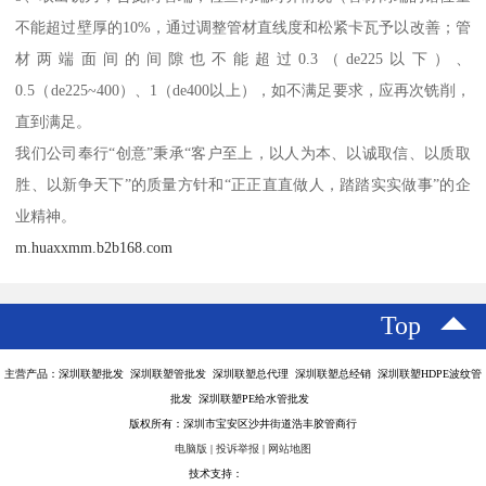
不能超过壁厚的10%，通过调整管材直线度和松紧卡瓦予以改善；管
材两端面间的间隙也不能超过0.3（de225以下）、
0.5（de225~400）、1（de400以上），如不满足要求，应再次铣削，
直到满足。
我们公司奉行“创意”秉承“客户至上，以人为本、以诚取信、以质取
胜、以新争天下”的质量方针和“正正直直做人，踏踏实实做事”的企
业精神。
m.huaxxmm.b2b168.com
Top
主营产品：深圳联塑批发 深圳联塑管批发 深圳联塑总代理 深圳联塑总经销 深圳联塑HDPE波纹管
批发 深圳联塑PE给水管批发
版权所有：深圳市宝安区沙井街道浩丰胶管商行
电脑版
|
投诉举报
|
网站地图
技术支持：
八方资源网