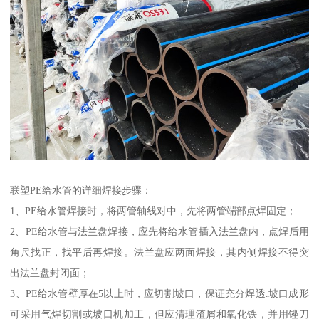
联塑PE给水管的详细焊接步骤：
1、PE给水管焊接时，将两管轴线对中，先将两管端部点焊固定；
2、PE给水管与法兰盘焊接，应先将给水管插入法兰盘内，点焊后用
角尺找正，找平后再焊接。法兰盘应两面焊接，其内侧焊接不得突
出法兰盘封闭面；
3、PE给水管壁厚在5以上时，应切割坡口，保证充分焊透.坡口成形
可采用气焊切割或坡口机加工，但应清理渣屑和氧化铁，并用锉刀