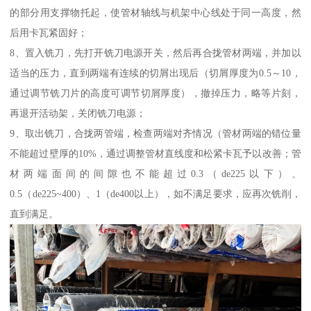
的部分用支撑物托起，使管材轴线与机架中心线处于同一高度，然
后用卡瓦紧固好；
8、置入铣刀，先打开铣刀电源开关，然后再合拢管材两端，并加以
适当的压力，直到两端有连续的切屑出现后（切屑厚度为0.5～10，
通过调节铣刀片的高度可调节切屑厚度），撤掉压力，略等片刻，
再退开活动架，关闭铣刀电源；
9、取出铣刀，合拢两管端，检查两端对齐情况（管材两端的错位量
不能超过壁厚的10%，通过调整管材直线度和松紧卡瓦予以改善；管
材两端面间的间隙也不能超过0.3（de225以下）、
0.5（de225~400）、1（de400以上），如不满足要求，应再次铣削，
直到满足。