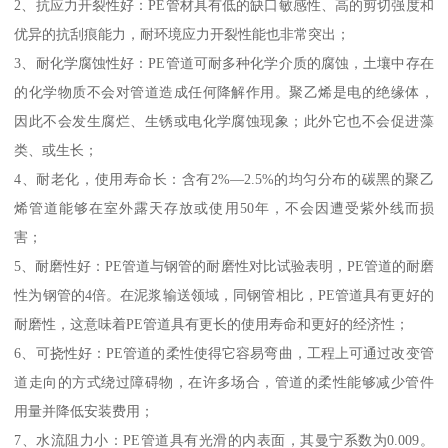
2、抗应力开裂性好：PE管材具有低的缺口敏感性、高的剪切强度和
优异的抗刮痕能力，耐环境应力开裂性能也非常突出；
3、耐化学腐蚀性好：PE管道可耐多种化学介质的腐蚀，土壤中存在
的化学物质不会对管道造成任何降解作用。聚乙烯是电的绝缘体，
因此不会发生腐烂、生锈或电化学腐蚀现象；此外它也不会促进藻
类、或生长；
4、耐老化，使用寿命长：含有2%—2.5%的均匀分布的碳黑的聚乙
烯管道能够在室外露天存放或使用50年，不会因遭受紫外线而损
害；
5、耐磨性好：PE管道与钢管的耐磨性对比试验表明，PE管道的耐磨
性为钢管的4倍。在泥浆输送领域，同钢管相比，PE管道具有更好的
耐磨性，这意味着PE管道具有更长的使用寿命和更好的经济性；
6、可挠性好：PE管道的柔性使得它容易弯曲，工程上可通过改变管
道走向的方式绕过障碍物，在许多场合，管道的柔性能够减少管件
用量并降低安装费用；
7、水流阻力小：PE管道具有光滑的内表面，其曼宁系数为0.009。