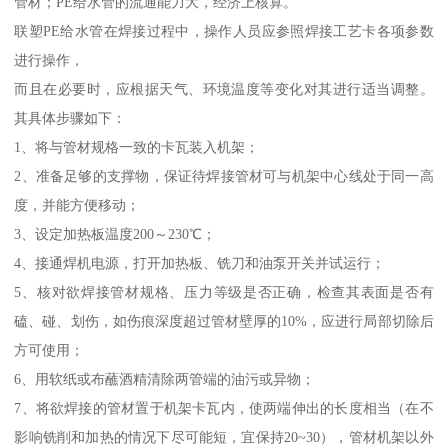
管材；PE给水管的流通能力大，经济上核算。
联塑PE给水管在焊接过程中，操作人员应参照焊接工艺卡各项参数
进行操作，
而且在必要时，应根据天气、环境温度等变化对其进行适当调整。
其具体步骤如下：
1、将与管材规格一致的卡瓦装入机架；
2、准备足够的支撑物，保证待焊接管材可与机架中心线处于同一高
度，并能方便移动；
3、设定加热板温度200～230℃；
4、接通焊机电源，打开加热板、铣刀和油泵开关并试运行；
5、核对欲焊接管材规格、压力等级是否正确，检查其表面是否有
磕、碰、划伤，如伤痕深度超过管材壁厚的10%，应进行局部切除后
方可使用；
6、用软纸或布蘸酒精清除两管端的油污或异物；
7、将欲焊接的管材置于机架卡瓦内，使两端伸出的长度相当（在不
影响铣削和加热的情况下尽可能短，宜保持20~30），管材机架以外