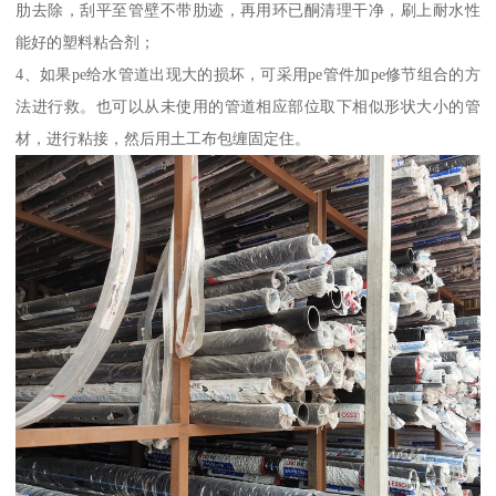
肋去除，刮平至管壁不带肋迹，再用环已酮清理干净，刷上耐水性
能好的塑料粘合剂；
4、如果pe给水管道出现大的损坏，可采用pe管件加pe修节组合的方
法进行救。也可以从未使用的管道相应部位取下相似形状大小的管
材，进行粘接，然后用土工布包缠固定住。