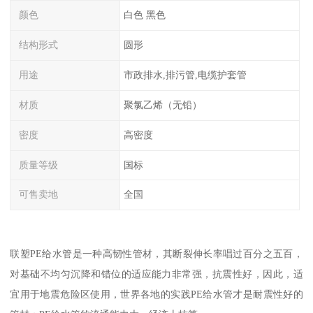
颜色
白色 黑色
结构形式
圆形
用途
市政排水,排污管,电缆护套管
材质
聚氯乙烯（无铅）
密度
高密度
质量等级
国标
可售卖地
全国
联塑PE给水管是一种高韧性管材，其断裂伸长率唱过百分之五百，
对基础不均匀沉降和错位的适应能力非常强，抗震性好，因此，适
宜用于地震危险区使用，世界各地的实践PE给水管才是耐震性好的