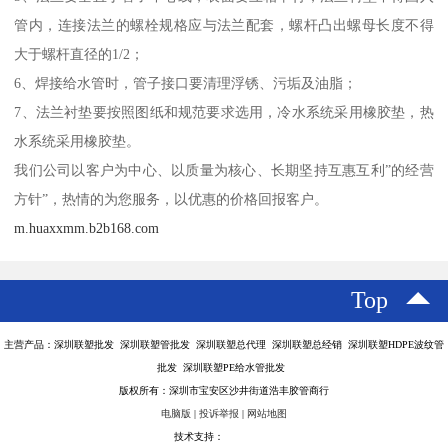
管内，连接法兰的螺栓规格应与法兰配套，螺杆凸出螺母长度不得
大于螺杆直径的1/2；
6、焊接给水管时，管子接口要清理浮锈、污垢及油脂；
7、法兰衬垫要按照图纸和规范要求选用，冷水系统采用橡胶垫，热
水系统采用橡胶垫。
我们公司以客户为中心、以质量为核心、长期坚持互惠互利”的经营
方针”，热情的为您服务，以优惠的价格回报客户。
m.huaxxmm.b2b168.com
Top
主营产品：深圳联塑批发 深圳联塑管批发 深圳联塑总代理 深圳联塑总经销 深圳联塑HDPE波纹管
批发 深圳联塑PE给水管批发
版权所有：深圳市宝安区沙井街道浩丰胶管商行
电脑版
|
投诉举报
|
网站地图
技术支持：
八方资源网