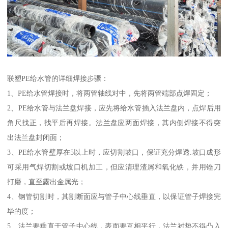
联塑PE给水管的详细焊接步骤：
1、PE给水管焊接时，将两管轴线对中，先将两管端部点焊固定；
2、PE给水管与法兰盘焊接，应先将给水管插入法兰盘内，点焊后用
角尺找正，找平后再焊接。法兰盘应两面焊接，其内侧焊接不得突
出法兰盘封闭面；
3、PE给水管壁厚在5以上时，应切割坡口，保证充分焊透.坡口成形
可采用气焊切割或坡口机加工，但应清理渣屑和氧化铁，并用锉刀
打磨，直至露出金属光；
4、钢管切割时，其割断面应与管子中心线垂直，以保证管子焊接完
毕的度；
5、法兰要垂直于管子中心线，表面要互相平行，法兰衬垫不得凸入