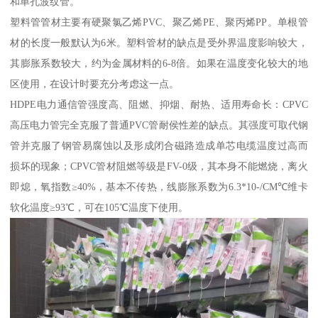
和单孔波纹管。
塑料管管材主要有硬聚氯乙烯PVC、聚乙烯PE、聚丙烯PP。单根管
材的长度一般默认为6米。塑料管材的缺点是受外界温度影响较大，
其膨胀系数较大，约为金属材料的6-8倍。如果在温度变化较大的地
区使用，在设计时要充分考虑这一点。
HDPE电力通信管强度高、阻燃、抑烟、耐热、适用寿命长：CPVC
高压电力管完全克服了普通PVC管耐侯性差的缺点。其强度可取代钢
管并克服了钢管易腐蚀以及形成闭合磁路造成单芯电缆温度过高而
损坏的现象；CPVC管材阻燃等级是FV-0级，其本身不能燃烧，离火
即熄，氧指数≥40%，基本不传热，线膨胀系数为6.3*10-/CM℃维卡
软化温度≥93℃，可在105℃温度下使用。