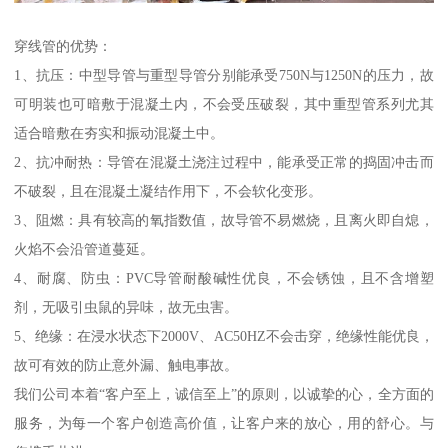
穿线管的优势：
1、抗压：中型导管与重型导管分别能承受750N与1250N的压力，故
可明装也可暗敷于混凝土内，不会受压破裂，其中重型管系列尤其
适合暗敷在夯实和振动混凝土中。
2、抗冲耐热：导管在混凝土浇注过程中，能承受正常的捣固冲击而
不破裂，且在混凝土凝结作用下，不会软化变形。
3、阻燃：具有较高的氧指数值，故导管不易燃烧，且离火即自熄，
火焰不会沿管道蔓延。
4、耐腐、防虫：PVC导管耐酸碱性优良，不会锈蚀，且不含增塑
剂，无吸引虫鼠的异味，故无虫害。
5、绝缘：在浸水状态下2000V、AC50HZ不会击穿，绝缘性能优良，
故可有效的防止意外漏、触电事故。
我们公司本着“客户至上，诚信至上”的原则，以诚挚的心，全方面的
服务，为每一个客户创造高价值，让客户来的放心，用的舒心。与