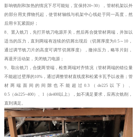
影响铣削和加热的情况下尽可能短，宜保持20~30），管材机架以外
的部分用支撑物托起，使管材轴线与机架中心线处于同一高度，然
后用卡瓦紧固好；
8、置入铣刀，先打开铣刀电源开关，然后再合拢管材两端，并加以
适当的压力，直到两端有连续的切屑出现后（切屑厚度为0.5～10，
通过调节铣刀片的高度可调节切屑厚度），撤掉压力，略等片刻，
再退开活动架，关闭铣刀电源；
9、取出铣刀，合拢两管端，检查两端对齐情况（管材两端的错位量
不能超过壁厚的10%，通过调整管材直线度和松紧卡瓦予以改善；管
材两端面间的间隙也不能超过0.3（de225以下）、
0.5（de225~400）、1（de400以上），如不满足要求，应再次铣削，
直到满足。