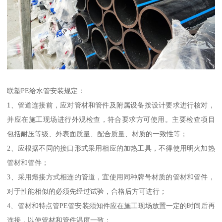
联塑PE给水管安装规定：
1、管道连接前，应对管材和管件及附属设备按设计要求进行核对，
并应在施工现场进行外观检查，符合要求方可使用。主要检查项目
包括耐压等级、外表面质量、配合质量、材质的一致性等；
2、应根据不同的接口形式采用相应的加热工具，不得使用明火加热
管材和管件；
3、采用熔接方式相连的管道，宜使用同种牌号材质的管材和管件，
对于性能相似的必须先经过试验，合格后方可进行；
4、管材和特点管PE管安装须知件应在施工现场放置一定的时间后再
连接，以使管材和管件温度一致；