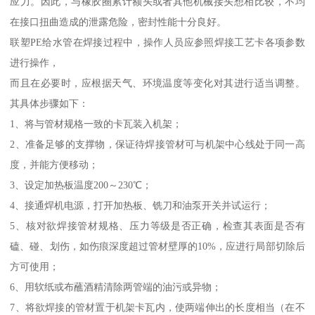
应力。因此，与橡胶圈累计额头或者其他机械接头想相比较，不均
在接口扭曲造成的泄露危险，密封性能十分良好。
联塑PE给水管在焊接过程中，操作人员应参照焊接工艺卡各项参数
进行操作，
而且在必要时，应根据天气、环境温度等变化对其进行适当调整。
其具体步骤如下：
1、将与管材规格一致的卡瓦装入机架；
2、准备足够的支撑物，保证待焊接管材可与机架中心线处于同一高
度，并能方便移动；
3、设定加热板温度200～230℃；
4、接通焊机电源，打开加热板、铣刀和油泵开关并试运行；
5、核对欲焊接管材规格、压力等级是否正确，检查其表面是否有
磕、碰、划伤，如伤痕深度超过管材壁厚的10%，应进行局部切除后
方可使用；
6、用软纸或布蘸酒精清除两管端的油污或异物；
7、将欲焊接的管材置于机架卡瓦内，使两端伸出的长度相当（在不