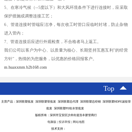
5、在寒冷气候（--5度以下）和大风环境条件下进行连接时，应采取
保护措施或调整连接工艺；
6、管道连接时管端应洁净，每次收工时管口应临时封堵，防止杂物
进入管内；
7、管道连接后应进行外观检查，不合格者马上返工。
我们公司以客户为中心、以质量为核心、长期坚持互惠互利”的经营
方针”，热情的为您服务，以优惠的价格回报客户。
m.huaxxmm.b2b168.com
Top
主营产品：深圳联塑批发 深圳联塑管批发 深圳联塑总代理 深圳联塑总经销 深圳联塑HDPE波纹管
批发 深圳联塑PE给水管批发
版权所有：深圳市宝安区沙井街道浩丰胶管商行
电脑版
|
投诉举报
|
网站地图
技术支持：
八方资源网