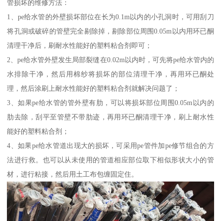
管损坏的维修方法：
1、pe给水管的外壁损坏部位在长为0.1m以内的小孔洞时，可用刮刀
将孔洞或破碎的管壁完全剔除掉，剔除部位周围0.05m以内用环已酮
清理干净后，刷耐水性能好的塑料粘合剂即可；
2、pe给水管外壁发生局部裂缝在0.02m以内时，可先将pe给水管内的
水排除干净，然后用棉纱将损坏的部位清理干净，再用环已酮处
理，然后涂刷上耐水性能好的塑料粘合剂就解决问题了；
3、如果pe给水管的管外壁有肋，可以将损坏部位周围0.05m以内的
肋去除，刮平至管壁不带肋迹，再用环已酮清理干净，刷上耐水性
能好的塑料粘合剂；
4、如果pe给水管道出现大的损坏，可采用pe管件加pe修节组合的方
法进行救。也可以从未使用的管道相应部位取下相似形状大小的管
材，进行粘接，然后用土工布包缠固定住。