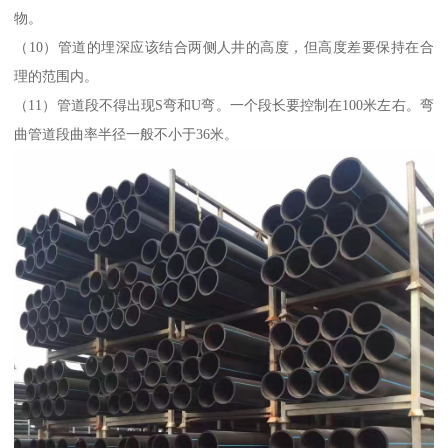
物。
（10）管道的埋深应该结合两侧人井的高度，但高度差要保持在合
理的范围内。
（11）管道段不得出现S弯和U弯。一个段长要控制在100米左右。弯
曲管道段曲率半径一般不小于36米。