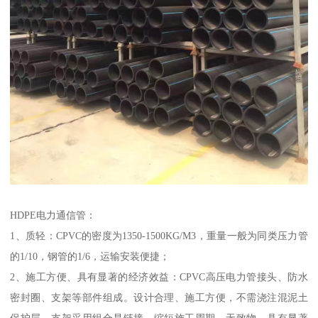
HDPE电力通信管：
1、质轻：CPVC的密度为1350-1500KG/M3，重量一般为同类压力管
的1/10，钢管的1/6，运输安装便捷；
2、施工方便、具有显著的经济效益：CPVC高压电力管接头、防水
密封圈、支架等部件组成。设计合理、施工方便，不需浇注混泥土