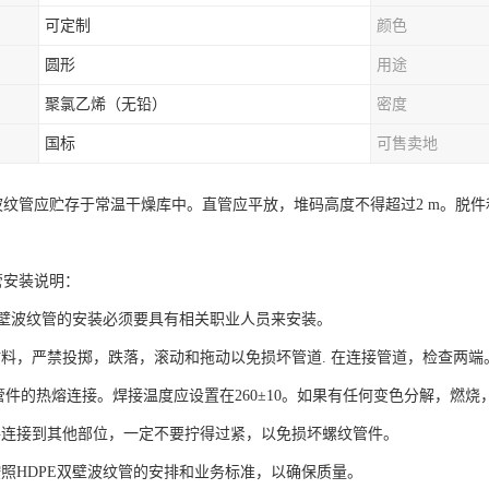
可定制
颜色
圆形
用途
聚氯乙烯（无铅）
密度
国标
可售卖地
壁波纹管应贮存于常温干燥库中。直管应平放，堆码高度不得超过2 m。脱
管安装说明：
E双壁波纹管的安装必须要具有相关职业人员来安装。
材料，严禁投掷，跌落，滚动和拖动以免损坏管道. 在连接管道，检查两
及管件的热熔连接。焊接温度应设置在260±10。如果有任何变色分解，燃
件连接到其他部位，一定不要拧得过紧，以免损坏螺纹管件。
按照HDPE双壁波纹管的安排和业务标准，以确保质量。