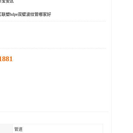
市宝安区
联塑hdpe双壁波纹管哪家好
1881
管道