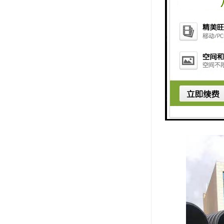
点是衔接便
2、承插式
为进步承插
后即可达到
3、直接热