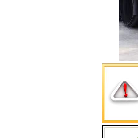
HDPE双
1、电熔衔
电熔衔接一
熔管件通电