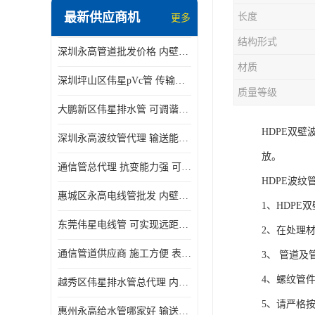
最新供应商机
长度
更多
结构形式
深圳永高管道批发价格 内壁光滑 抗震性能好
材质
深圳坪山区伟星pVc管 传输损耗小 频率稳定性好
质量等级
大鹏新区伟星排水管 可调谐性好 大功率 效率高
HDPE双
深圳永高波纹管代理 输送能力强 可以承受高温
放。
通信管总代理 抗变能力强 可耐强震 扭曲
HDPE波纹
惠城区永高电线管批发 内壁光滑 抗震性能好
1、HDP
东莞伟星电线管 可实现远距离通信 频率稳定性好
2、在处理
通信管道供应商 施工方便 表面电阻系数大
3、 管道
4、螺纹管
越秀区伟星排水管总代理 内部表面光滑 大功率 效率高
5、请严格
惠州永高给水管哪家好 输送能力强 方便施工和运输