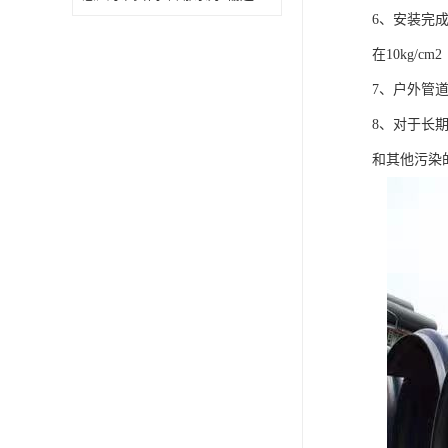
6、安装完
在10kg/cm
7、户外管
8、对于长
和其他污染