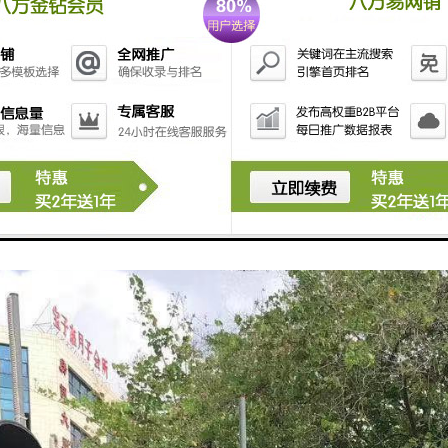
利、疾速、接头质量好、外界要素搅扰小。
热熔衔接
衔接的运用压力，也可采用在承插部位加套管，承插式热熔衔接是将 管
对比结实的联系。
熔衔接：将管材管件衔接部位加热，直接对其进行热熔衔接。