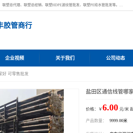
深圳市宝安区沙井街道浩丰胶管商行主营产品：联塑批发、联塑管批发、联塑总代理、联塑总经销、联塑HDPE波纹管批发、联塑PE给水管批发等。凭借服务以及多年的勤奋拼搏，发展成为一家销售各种管材管件，绝缘电工套管及配件等系列产品的贸易公司。公司秉承“顾客至上，锐意进取”的经营理念，坚持“客户至上”原则为广大客户提供的服务。欢迎惠顾！
丰胶管商行
企业视频
关于我们
公司动态
家好 可零售批发
盐田区通信线管哪家
6.00
价格：￥
元/米 
产品数量：
9999.00米