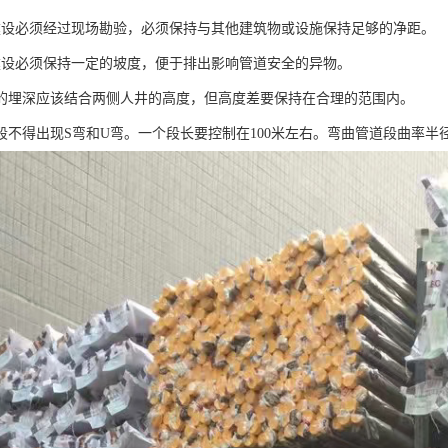
建设必须经过现场勘验，必须保持与其他建筑物或设施保持足够的净距。
建设必须保持一定的坡度，便于排出影响管道安全的异物。
道的埋深应该结合两侧人井的高度，但高度差要保持在合理的范围内。
道段不得出现S弯和U弯。一个段长要控制在100米左右。弯曲管道段曲率半