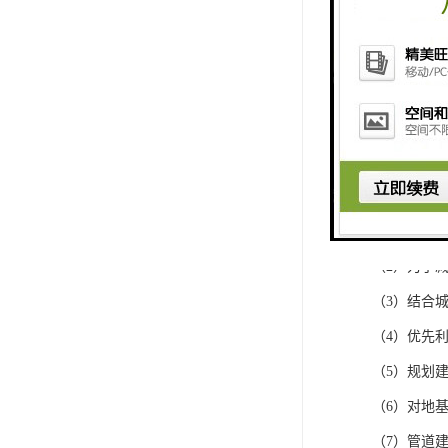
通信管道建
提升，通信
（1）在满
（2）为了
（3）结合
（4）优先
（5）规划
（6）对地
（7）管道