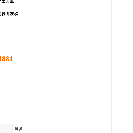
市宝安区
线管哪家好
1881
管道