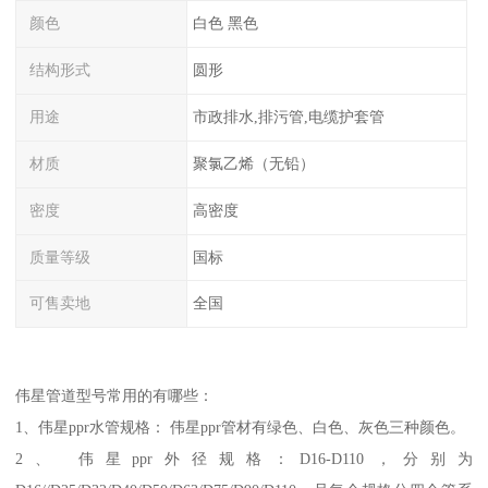
颜色
白色 黑色
结构形式
圆形
用途
市政排水,排污管,电缆护套管
材质
聚氯乙烯（无铅）
密度
高密度
质量等级
国标
可售卖地
全国
伟星管道型号常用的有哪些：
1、伟星ppr水管规格： 伟星ppr管材有绿色、白色、灰色三种颜色。
2、 伟星ppr外径规格：D16-D110，分别为