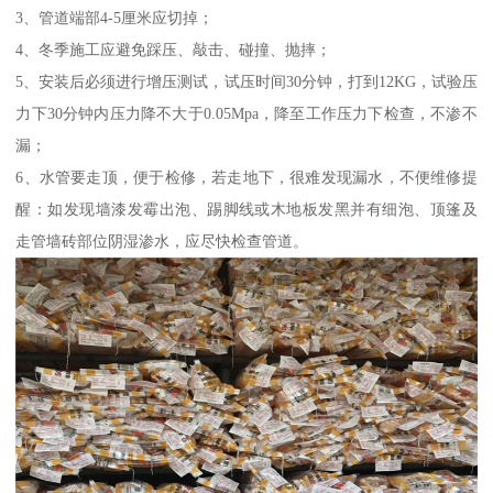
3、管道端部4-5厘米应切掉；
4、冬季施工应避免踩压、敲击、碰撞、抛摔；
5、安装后必须进行增压测试，试压时间30分钟，打到12KG，试验压
力下30分钟内压力降不大于0.05Mpa，降至工作压力下检查，不渗不
漏；
6、水管要走顶，便于检修，若走地下，很难发现漏水，不便维修提
醒：如发现墙漆发霉出泡、踢脚线或木地板发黑并有细泡、顶篷及
走管墙砖部位阴湿渗水，应尽快检查管道。