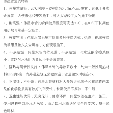
伟星管道的特点：
1、伟星重量轻：20℃时PP－R密度为0．9g／cm3左右，远低于各类
金属管，方便搬运和安装施工，可大大减轻工人的施工强度。
2、耐高温：伟星水管的瞬间使用温度可高达95℃，在80℃下长期使
用仍然可承受一定压力。
3、连接牢固：伟星水管系统可应用多种连接方式，热熔、电熔连接
为常用且接头安全可靠，方便现场施工。
4、不易结垢：伟星水管内壁光滑，不易结垢，与水流的摩擦系数
小，管路的水头阻力要远小于金属管道。
5、隔热与隔音性良好：伟星水管的导热系数小，约为一般性隔热材
料EPS的6倍，内外温差较无需做保温；管道输水时噪音小。
6、不腐蚀，不生锈：伟星水管材料对大多数无机离子和建筑物内常
见的化学物质具有较好的耐受性，长期使用不腐蚀，不生锈。
7、卫生性能优异，无臭无味，健康环保：伟星水管在生产、施工、
使用过程中对环境无污染，满足饮用水输送的安全性要求，属于绿
色建材。