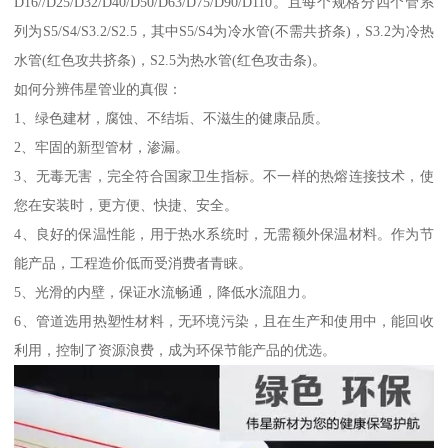
D16//D25/D32/D40/D50/D63/D75/D90/D110。且每个规格分四个管系
列为S5/S4/S3.2/S2.5，其中S5/S4为冷水管(不需共挤条)，S3.2为冷热
水管(红色攻共挤条)，S2.5为热水管(红色攻击条)。
如何分辨伟星管业的真假：
1、绿色建材，腐蚀、不结垢、不滋生的健康品质。
2、牢固的新型管材，渗漏。
3、无毒无害，完全符合国家卫生指标。不一样的热熔连接技术，使
您在安装时，更方便、快捷、安全。
4、良好的保温性能，用于热水系统时，无需额外保温材料。作为节
能产品，工程造价低而受消费者青睐。
5、光滑的内壁，保证水流畅通，降低水流阻力。
6、管道选用热塑性材料，无环境污染，且在生产和使用中，能回收
利用，控制了资源浪费，成为环保节能产品的优选。