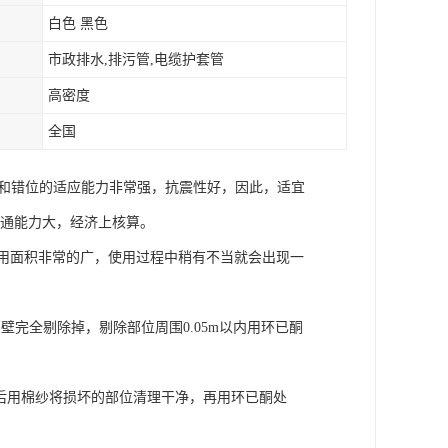
白色 黑色
市政排水,排污管,电缆护套管
高密度
全国
降和错位的适应能力非常强，抗震性好，因此，适宜
流通能力大，经济上核算。
应用面积非常的广，使用过程中稍有不当就会出现一
：
壁完全剔除掉，剔除部位周围0.05m以内用环已酮
，然后用棉纱将损坏的部位清理干净，再用环已酮处