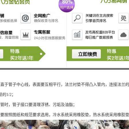
水管的详细焊接步骤：
水管焊接时，将两管轴线对中，先将两管端部点焊固定；
水管与法兰盘焊接，应先将给水管插入法兰盘内，点焊后用角尺找正，找平
闭面；
水管壁厚在5以上时，应切割坡口，保证充分焊透.坡口成形可采用气焊切割
露出金属光；
割时，其割断面应与管子中心线垂直，以保证管子焊接完毕的度；
垂直于管子中心线，表面要互相平行，法兰衬垫不得凸入管内，连接法兰
的1/2；
水管时，管子接口要清理浮锈、污垢及油脂；
垫要按照图纸和规范要求选用，冷水系统采用橡胶垫，热水系统采用橡胶