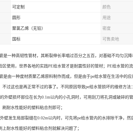
可定制
颜色
圆形
用途
聚氯乙烯（无铅）
密度
国标
可售卖地
水管是一种高韧性管材，其断裂伸长率唱过百分之五百，对基础不均匀沉
险区使用，世界各地的实践PE给水管才是耐震性好的管材；PE给水管的
水管是由一种度材质聚乙烯原料制作而成，但是由于pe给水管在生活中的
，不过这也是再正常不过的事了。不同原因导致pe给水管损坏的维修方法
水管的外壁损坏部位在长为0.1m以内的小孔洞时，可用刮刀将孔洞或破碎的管
，刷耐水性能好的塑料粘合剂即可；
水管外壁发生局部裂缝在0.02m以内时，可先将pe给水管内的水排除干净
刷上耐水性能好的塑料粘合剂就解决问题了；