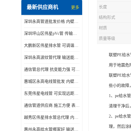
最新供应商机
长度
更多
结构形式
深圳永高管道批发价格 内壁光滑 抗震性能好
材质
深圳坪山区伟星pVc管 传输损耗小 频率稳定性好
质量等级
大鹏新区伟星排水管 可调谐性好 大功率 效率高
联塑PE给
深圳永高波纹管代理 输送能力强 可以承受高温
用于地震危
通信管总代理 抗变能力强 可耐强震 扭曲
联塑PE给
惠城区永高电线管批发 内壁光滑 抗震性能好
些小的故障
东莞伟星电线管 可实现远距离通信 频率稳定性好
1、pe给
通信管道供应商 施工方便 表面电阻系数大
清理干净后
2、pe给
越秀区伟星排水管总代理 内部表面光滑 大功率 效率高
理，然后涂
惠州永高给水管哪家好 输送能力强 方便施工和运输