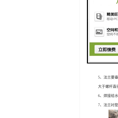
联塑PE给
1、PE给
2、PE给
出法兰盘封
3、PE给
打磨，直至
4、钢管切
5、法兰要
大于螺杆直径
6、焊接给
7、法兰衬