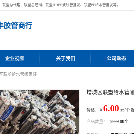
深圳市宝安区沙井街道浩丰胶管商行主营产品：联塑批发、联塑管批发、联塑总代理、联塑总经销、联塑HDPE波纹管批发、联塑PE给水管批发等。凭借服务以及多年的勤奋拼搏，发展成为一家销售各种管材管件，绝缘电工套管及配件等系列产品的贸易公司。公司秉承“顾客至上，锐意进取”的经营理念，坚持“客户至上”原则为广大客户提供的服务。欢迎惠顾！
丰胶管商行
企业视频
关于我们
公司动态
城区联塑给水管哪家好
增城区联塑给水管
6.00
价格：￥
元/个 
产品数量：
9999.00个