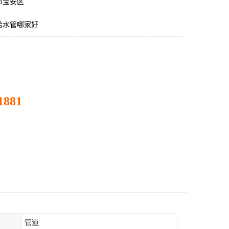
市宝安区
给水管哪家好
1881
管道