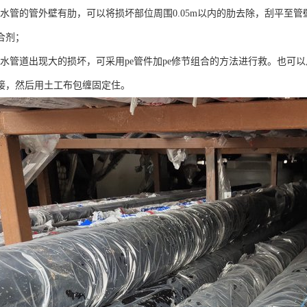
e给水管的管外壁有肋，可以将损坏部位周围0.05m以内的肋去除，刮平
合剂；
e给水管道出现大的损坏，可采用pe管件加pe修节组合的方法进行救。也
接，然后用土工布包缠固定住。