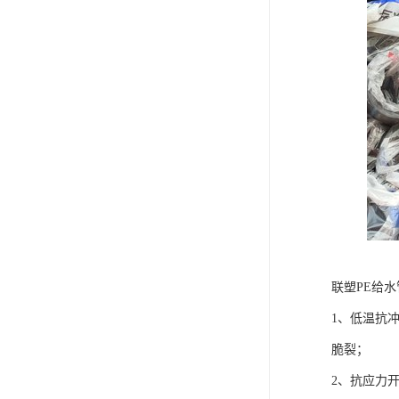
联塑PE给
1、低温抗
脆裂；
2、抗应力