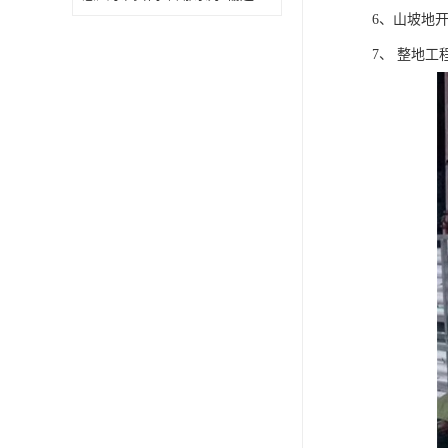
6、山坡地
7、 整地