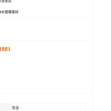
市宝安区
排水管哪家好
1881
管道