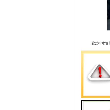
软式排水管
1、连接方式
三通接头，
2、内衬钢
3、过滤层
4、透水和
5、接着材料
另外，排水