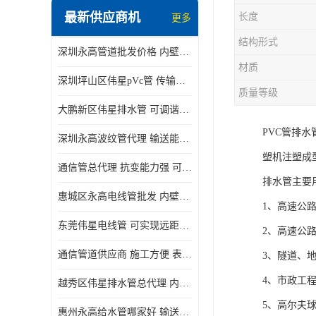
最新供应商机
长度
更多
结构形式
深圳永高管道批发价格 内壁光滑 抗震性能好
材质
深圳坪山区伟星pVc管 传输损耗小 频率稳定性好
质量等级
大鹏新区伟星排水管 可调谐性好 大功率 效率高
PVC管排
深圳永高波纹管代理 输送能力强 可以承受高温
塑机注塑成
通信管总代理 抗变能力强 可耐强震 扭曲
排水管主要
惠城区永高电线管批发 内壁光滑 抗震性能好
1、高速公
东莞伟星电线管 可实现远距离通信 频率稳定性好
2、高速公
通信管道供应商 施工方便 表面电阻系数大
3、隧道、
4、市政工
越秀区伟星排水管总代理 内部表面光滑 大功率 效率高
5、高尔夫
惠州永高给水管哪家好 输送能力强 方便施工和运输