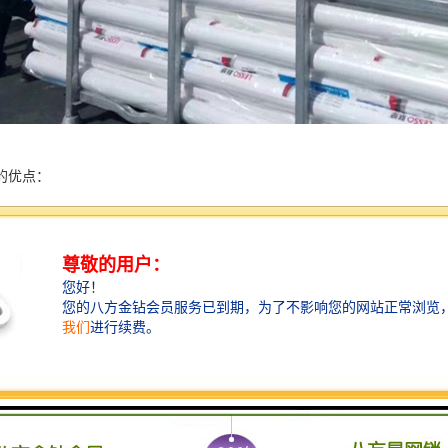
的优点：
：施工以可靠便利为原则， Φ50mm排水管可根据隧道环向长度生产与纵向1
可以方便地进行连接。
线：高强力弹簧硬钢丝，经磷酸防锈处理，外被覆 PVC(电阻加热法)。
：不织布过滤层。
被覆材料：经纱使用高强力 尼龙纱，纬纱使用纤维。
：强力 PVC接着剂。
管具有透水面积大、抗压强度高、铺设要求低、安装连接简单、结构轻便