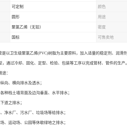
可定制
颜色
圆形
用途
聚氯乙烯（无铅）
密度
国标
可售卖地
水管是以卫生级聚氯乙烯(PVC)树脂为主要原料，加入适量的稳定剂、润
型，通过冷却、固化、定型、检验、包装等工序以完成管材、管件的生产
用途：
路纵向、横向排水及透水；
路各种档土墙背面及边沟垂直、水平排水；
地下道之排水；
程、净水厂、污水厂、垃圾场等给排水；
球场、运动场、公园等休歇绿地之排水；