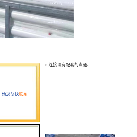
00mm排水管长度6-30m连接设有配套的直通、
耐用，综合*等优点。