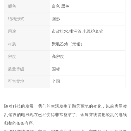
颜色
白色 黑色
结构形式
圆形
用途
市政排水,排污管,电缆护套管
材质
聚氯乙烯（无铅）
密度
高密度
质量等级
国标
可售卖地
全国
随着科技的发展，我们的生活发生了翻天覆地的变化，以前房屋凌
乱铺设的电线现在已经变得非常整洁了。金属穿线管把凌乱的电线
归整的条条有序。