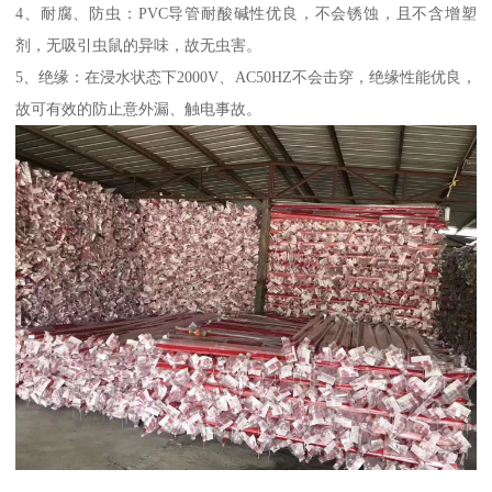
4、耐腐、防虫：PVC导管耐酸碱性优良，不会锈蚀，且不含增塑
剂，无吸引虫鼠的异味，故无虫害。
5、绝缘：在浸水状态下2000V、AC50HZ不会击穿，绝缘性能优良，
故可有效的防止意外漏、触电事故。