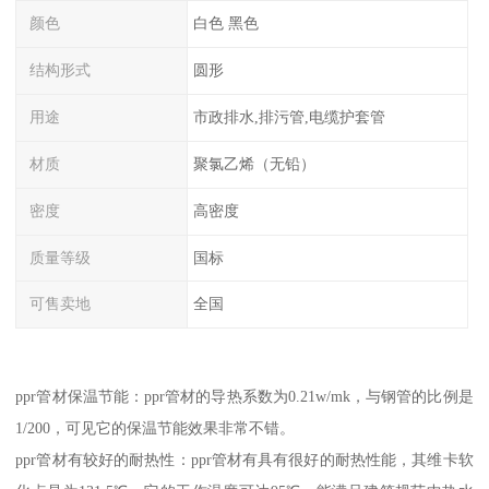
颜色
白色 黑色
结构形式
圆形
用途
市政排水,排污管,电缆护套管
材质
聚氯乙烯（无铅）
密度
高密度
质量等级
国标
可售卖地
全国
ppr管材保温节能：ppr管材的导热系数为0.21w/mk，与钢管的比例是
1/200，可见它的保温节能效果非常不错。
ppr管材有较好的耐热性：ppr管材有具有很好的耐热性能，其维卡软