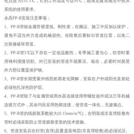
化点是为131.5℃，它的工作温度可达95℃，能满足建筑规范中热水
系统的使用要求。
永高PP-R安装注意事项：
1、PP-R管较金属管硬度低、刚性差，在搬运、施工中应加以保护，
避免不适当外力造成机械损伤。在暗敷后要标出管道位置，以免二
次装修破坏管道。
2、PP-R管5℃以下存在一定低温脆性，冬季施工要当心，切管时要
用锋利缓慢切割。对已安装的管道不能重压、敲击，必要时对易受
外力部位覆盖保护物。
3、PP-R管长期受紫外线照射易老化降解，安装在户外或阳光直射处
必须包扎深色防护层。
4、PP-R管除了与金属管或用水器连接使用带螺纹嵌件或法兰等机械
连接方式外，其余均应采用热熔连接，使管道一体化，无渗漏点。
5、PP-R管的线膨胀系数较大(0.15mm/m℃)，在明装或非直埋暗敷布
管时必须采取防止管道膨胀变形的技术措施。
6、管道安装后在封管(直埋)及覆盖装饰层(非直埋暗敷)前必须试压。