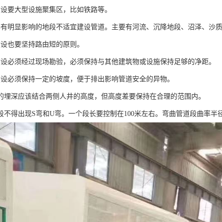
建设要大型设施聚集区，比如铁路等。
基有明显影响的地段不适宜建设管道。主要有河流、沉降地段、沼泽、沙
建设也要坚持路由短的原则。
建设必须经过现场勘验，必须保持与其他建筑物或设施保持足够的净距。
建设必须保持一定的坡度，便于排出影响管道安全的异物。
道的埋深应该结合两侧人井的高度，但高度差要保持在合理的范围内。
道段不得出现S弯和U弯。一个段长要控制在100米左右。弯曲管道段曲率半