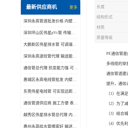
最新供应商机
长度
更多
结构形式
深圳永高管道批发价格 内壁光滑 抗震性能好
材质
深圳坪山区伟星pVc管 传输损耗小 频率稳定性好
质量等级
大鹏新区伟星排水管 可调谐性好 大功率 效率高
PE通信管
深圳永高波纹管代理 输送能力强 可以承受高温
多线缆的穿
通信管总代理 抗变能力强 可耐强震 扭曲
通信管道建
惠城区永高电线管批发 内壁光滑 抗震性能好
提升，通信
东莞伟星电线管 可实现远距离通信 频率稳定性好
（1）在满
通信管道供应商 施工方便 表面电阻系数大
（2）为了
（3）结合
越秀区伟星排水管总代理 内部表面光滑 大功率 效率高
（4）优先
惠州永高给水管哪家好 输送能力强 方便施工和运输