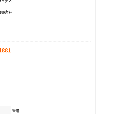
市宝安区
管哪家好
1881
管道