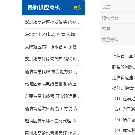
最新供应商机
长度
更多
结构形式
深圳永高管道批发价格 内壁光滑 抗震性能好
材质
深圳坪山区伟星pVc管 传输损耗小 频率稳定性好
质量等级
大鹏新区伟星排水管 可调谐性好 大功率 效率高
通信管与其
深圳永高波纹管代理 输送能力强 可以承受高温
脆裂的问题
通信管总代理 抗变能力强 可耐强震 扭曲
通信管道建
惠城区永高电线管批发 内壁光滑 抗震性能好
提升，通信
东莞伟星电线管 可实现远距离通信 频率稳定性好
（1）在满
通信管道供应商 施工方便 表面电阻系数大
（2）为了
（3）结合
越秀区伟星排水管总代理 内部表面光滑 大功率 效率高
（4）优先
惠州永高给水管哪家好 输送能力强 方便施工和运输