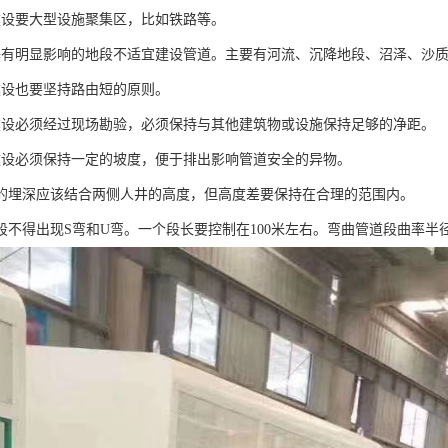
建设要大型设施聚集区，比如铁路等。
基有明显影响的地段不适宜建设管道。主要有河流、沉降地段、沼泽、沙
建设也要坚持路由短的原则。
建设必须经过现场勘验，必须保持与其他建筑物或设施保持足够的净距。
建设必须保持一定的坡度，便于排出影响管道安全的异物。
道的埋深应该结合两侧人井的高度，但高度差要保持在合理的范围内。
道段不得出现S弯和U弯。一个段长要控制在100米左右。弯曲管道段曲率半