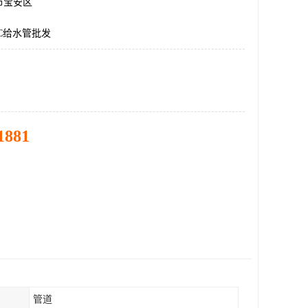
市宝安区
C给水管批发
1881
管道