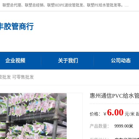
深圳市宝安区沙井街道浩丰胶管商行主营产品：联塑批发、联塑管批发、联塑总代理、联塑总经销、联塑HDPE波纹管批发、联塑PE给水管批发等。凭借服务以及多年的勤奋拼搏，发展成为一家销售各种管材管件，绝缘电工套管及配件等系列产品的贸易公司。公司秉承“顾客至上，锐意进取”的经营理念，坚持“客户至上”原则为广大客户提供的服务。欢迎惠顾！
丰胶管商行
企业视频
关于我们
公司动态
管批发 可零售批发
惠州通信PVC给水
6.00
价格：￥
元/米 
产品数量：
9999.00米