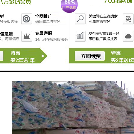
面硬度和抗拉强度优，管道安全系数高。
性好，正常使用寿命可达50年以上。
无机酸、碱、盐类耐腐蚀性能优良，适用于工业污水排放及输送。
阻系数小，水流顺畅，不易堵塞，养护工作量少。
指数高，具有自熄性。
膨胀系数小，为0.07mm/℃，受温度影响变形量小。导 热系数和弹性模
管件连接可采用粘接，施工方法简单，操作方便，安装工效高。