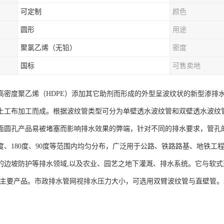
可定制
颜色
圆形
用途
聚氯乙烯（无铅）
密度
国标
可售卖地
高密度聚乙烯（HDPE）添加其它助剂而形成的外型呈波纹状的新型渗排
土工布加工而成。根据波纹管类型可分为单壁透水波纹管和双壁透水波纹
圆孔产品易被堵塞而影响排水效果的弊端，针对不同的排水要求，管孔的大小可
270度、180度、90度等范围内均匀分布，广泛用于公路、铁路路基、地
的边坡防护等排水领域,以及农业、园艺之地下灌溉、排水系统。它与软式
中主要产品。市政排水管网视排水压力大小，可选用双臂波纹管与直壁管
。