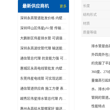
最新供应商机
长度
更多
结构形式
深圳永高管道批发价格 内壁光滑 抗震性能好
材质
深圳坪山区伟星pVc管 传输损耗小 频率稳定性好
质量等级
大鹏新区伟星排水管 可调谐性好 大功率 效率高
排水管是由
深圳永高波纹管代理 输送能力强 可以承受高温
外四周外包
通信管总代理 抗变能力强 可耐强震 扭曲
的克服了平面
惠城区永高电线管批发 内壁光滑 抗震性能好
360度、
东莞伟星电线管 可实现远距离通信 频率稳定性好
量偏高引起
通信管道供应商 施工方便 表面电阻系数大
水、排水)
管网的管道
越秀区伟星排水管总代理 内部表面光滑 大功率 效率高
性能特点
惠州永高给水管哪家好 输送能力强 方便施工和运输