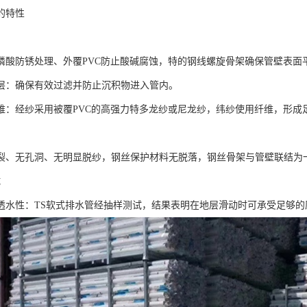
的特性
：
磷酸防锈处理、外覆PVC防止酸碱腐蚀，特的钢线螺旋骨架确保管壁表面
层：确保有效过滤并防止沉积物进入管内。
维：经纱采用被覆PVC的高强力特多龙纱或尼龙纱，纬纱使用纤维，形成
裂、无孔洞、无明显脱纱，钢丝保护材料无脱落，钢丝骨架与管壁联结为
试
透水性：TS软式排水管经抽样测试，结果表明在地层滑动时可承受足够