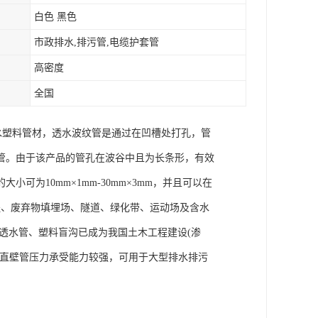
白色 黑色
市政排水,排污管,电缆护套管
高密度
全国
水塑料管材，透水波纹管是通过在凹槽处打孔，管
管。由于该产品的管孔在波谷中且为长条形，有效
为10mm×1mm-30mm×3mm，并且可以在
铁工程、废弃物填埋场、隧道、绿化带、运动场及含水
透水管、塑料盲沟已成为我国土木工程建设(渗
。直壁管压力承受能力较强，可用于大型排水排污