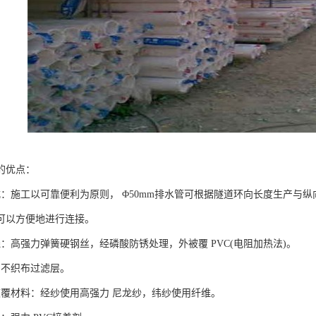
的优点：
：施工以可靠便利为原则， Φ50mm排水管可根据隧道环向长度生产与纵向1
可以方便地进行连接。
线：高强力弹簧硬钢丝，经磷酸防锈处理，外被覆 PVC(电阻加热法)。
：不织布过滤层。
被覆材料：经纱使用高强力 尼龙纱，纬纱使用纤维。