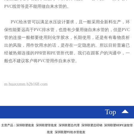
PVC线管等是不能用做自来水管的。
PVC给水管可以满足水压设计要求，且一般采用全新料生产，环
保性能要远高于PVC排水管，也曾有少量用做自来水管的，但是PVC
管的连接一般都要使用到化学胶水，长期使用，还是有有毒物质析
出的风险，用作饮用水的话，是存在一定隐患的。所以目前普遍已
经被热熔连接的PPR管和PE管所代替。我们在跟客户的沟通中，一
般也不建议客户将PVC管用作自来水管。
m.huaxxmm.b2b168.com
Top
主营产品：深圳联塑批发 深圳联塑管批发 深圳联塑总代理 深圳联塑总经销 深圳联塑HDPE波纹管
批发 深圳联塑PE给水管批发