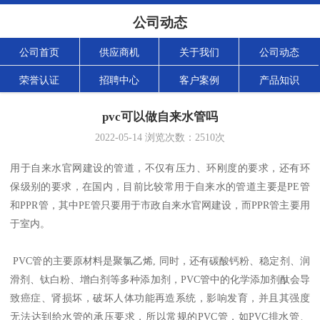
公司动态
公司首页
供应商机
关于我们
公司动态
荣誉认证
招聘中心
客户案例
产品知识
pvc可以做自来水管吗
2022-05-14
浏览次数：
2510
次
用于自来水官网建设的管道，不仅有压力、环刚度的要求，还有环
保级别的要求，在国内，目前比较常用于自来水的管道主要是PE管
和PPR管，其中PE管只要用于市政自来水官网建设，而PPR管主要用
于室内。
PVC管的主要原材料是聚氯乙烯, 同时，还有碳酸钙粉、稳定剂、润
滑剂、钛白粉、增白剂等多种添加剂，PVC管中的化学添加剂酞会导
致癌症、肾损坏，破坏人体功能再造系统，影响发育，并且其强度
无法达到给水管的承压要求，所以常规的PVC管，如PVC排水管、