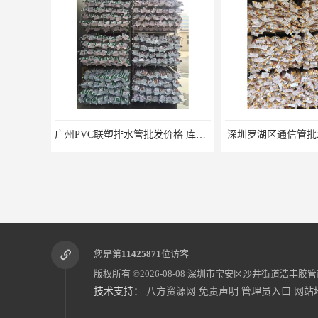
广州PVC联塑排水管批发价格 库存充足
深圳罗湖区通信管批发 可零
您是第
11425871
位访客
版权所有 ©2026-08-08
深圳市宝安区沙井街道浩丰胶管
技术支持：
八方资源网
免责声明
管理员入口
网站