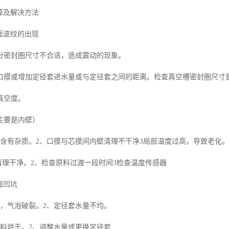
障及解决方法
面波纹的出现
分密封圈尺寸不合适，造成震动的现象。
口摸或增加定径套进水量或与定径套之间的距离。检查真空槽密封圈尺寸
真空度。
主要是内壁）
中含有杂质。2、口摸与芯摸间内壁清理不干净3局部温度过高，导致老化。
清理干净。2、检查原料过渡一段时间3检查温度传感器
面凹坑
潮，气泡破裂。2、定径套水量不均。
原料烘干。2、调整水量或更换定径套