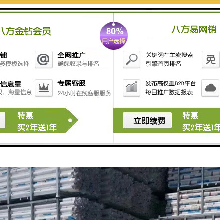
紧固螺栓或调整口摸间隙。2、检查加热圈和温度传感器。3、调节定径套
率低
朔化不好。2、取向增加，洁净度增加。
调节工艺温度，加强塑化效果。2、增加口摸和定径套的距离。
在使用过程中会出现故障，在生产时也会产生故障，当故障较为简单时我们
成二次损坏，需要及时寻求专业人士的帮助。
塑管批发厂家为您介绍的有关pe给水管常见故障及解决方法的内容，对此
为您讲解。