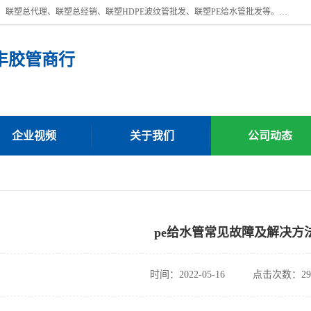
深圳市宝安区沙井街道浩丰胶管商行主营产品：联塑批发、联塑管批发、联塑总代理、联塑总经销、联塑HDPE波纹管批发、联塑PE给水管批发等。凭借服务以及多年的勤奋拼搏，发展成为一家销售各种管材管件，绝缘电工套管及配件等系列产品的贸易公司。公司秉承“顾客至上，锐意进取”的经营理念，坚持“客户至上”原则为广大客户提供的服务。欢迎惠顾！
丰胶管商行
企业视频
关于我们
公司动态
pe给水管常见故障及解决方
时间：2022-05-16
点击次数：29