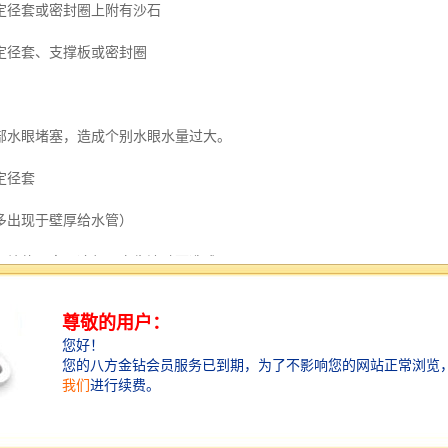
定径套或密封圈上附有沙石
定径套、支撑板或密封圈
部水眼堵塞，造成个别水眼水量过大。
定径套
多出现于壁厚给水管）
，熔体不容易冷却，产生流动而造成。
中心冷却系统，降低口摸和芯摸的温度。
厚不均
或芯摸螺栓松动、口摸间隙调整不合适。2、口摸或芯摸温度不均、导致料