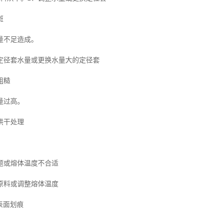
斑
量不足造成。
定径套水量或更换水量大的定径套
粗糙
量过高。
烘干处理
题或熔体温度不合适
原料或调整熔体温度
表面划痕