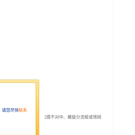
流不一致。3、定径套与口摸不对中、螺旋分流梭或筛网