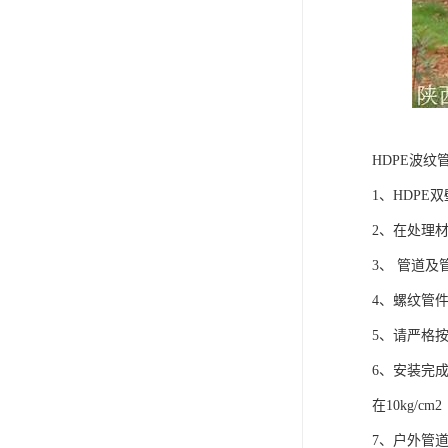
HDPE波纹
1、HDP
2、在处理
3、 管道
4、螺纹管
5、请严格
6、安装完
在10kg/cm
7、户外管