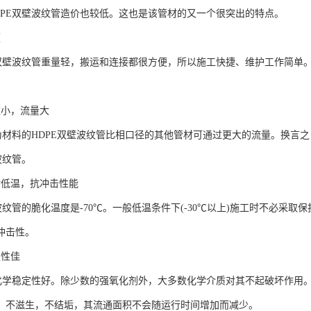
DPE双壁波纹管造价也较低。这也是该管材的又一个很突出的特点。
便
E双壁波纹管重量轻，搬运和连接都很方便，所以施工快捷、维护工作简单
数小，流量大
E为材料的HDPE双壁波纹管比相口径的其他管材可通过更大的流量。换言
波纹管。
耐低温，抗冲击性能
波纹管的脆化温度是-70℃。一般低温条件下(-30℃以上)施工时不必采取
冲击性。
定性佳
子化学稳定性好。除少数的强氧化剂外，大多数化学介质对其不起破坏作用
，不滋生，不结垢，其流通面积不会随运行时间增加而减少。