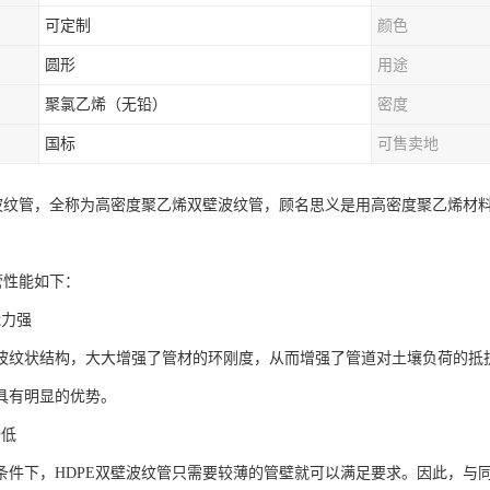
可定制
颜色
圆形
用途
聚氯乙烯（无铅）
密度
国标
可售卖地
壁波纹管，全称为高密度聚乙烯双壁波纹管，顾名思义是用高密度聚乙烯材
管性能如下：
能力强
波纹状结构，大大增强了管材的环刚度，从而增强了管道对土壤负荷的抵抗
具有明显的优势。
价低
条件下，HDPE双壁波纹管只需要较薄的管壁就可以满足要求。因此，与