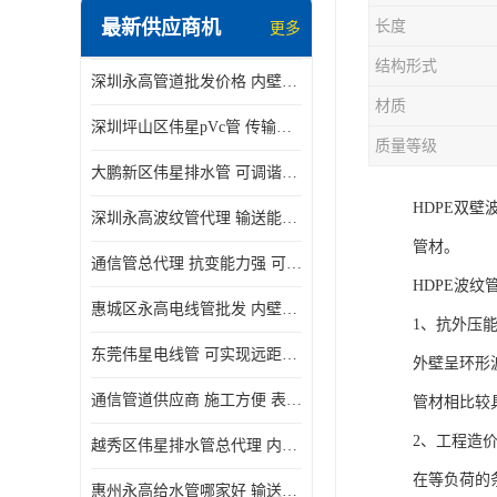
最新供应商机
长度
更多
结构形式
深圳永高管道批发价格 内壁光滑 抗震性能好
材质
深圳坪山区伟星pVc管 传输损耗小 频率稳定性好
质量等级
大鹏新区伟星排水管 可调谐性好 大功率 效率高
HDPE双
深圳永高波纹管代理 输送能力强 可以承受高温
管材。
通信管总代理 抗变能力强 可耐强震 扭曲
HDPE波纹
惠城区永高电线管批发 内壁光滑 抗震性能好
1、抗外压
东莞伟星电线管 可实现远距离通信 频率稳定性好
外壁呈环形
通信管道供应商 施工方便 表面电阻系数大
管材相比较
2、工程造
越秀区伟星排水管总代理 内部表面光滑 大功率 效率高
在等负荷的
惠州永高给水管哪家好 输送能力强 方便施工和运输