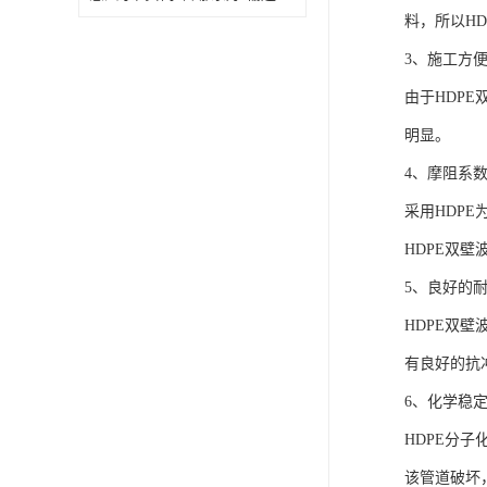
料，所以H
3、施工方
由于HDP
明显。
4、摩阻系
采用HDP
HDPE双壁
5、良好的
HDPE双壁
有良好的抗
6、化学稳
HDPE分
该管道破坏