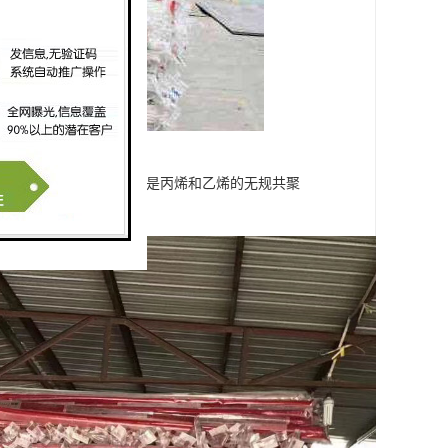
常用做家装用管； PPR是丙烯和乙烯的无规共聚