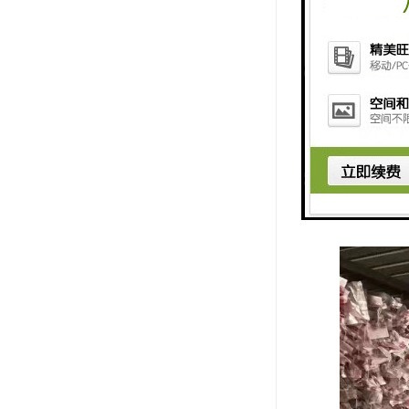
PPR热水
物，PP-R