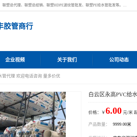
深圳市宝安区沙井街道浩丰胶管商行主营产品：联塑批发、联塑管批发、联塑总代理、联塑总经销、联塑HDPE波纹管批发、联塑PE给水管批发等。凭借服务以及多年的勤奋拼搏，发展成为一家销售各种管材管件，绝缘电工套管及配件等系列产品的贸易公司。公司秉承“顾客至上，锐意进取”的经营理念，坚持“客户至上”原则为广大客户提供的服务。欢迎惠顾！
丰胶管商行
企业视频
关于我们
公司动态
给水管代理 欢迎电话咨询 量多价优
白云区永高PVC给
6.00
价格：￥
元/米 
产品数量：
9999.00米