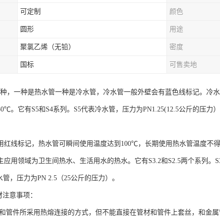
可定制
颜色
圆形
用途
聚氯乙烯（无铅）
密度
国标
可售卖地
为两种，一种是热水管一种是冷水管，冷水管一般外壁会有蓝色线标记。冷
0℃。它有S5和S4系列。S5代表冷水管，压力为PN1.25(12.5公斤的压力）
用红线标记，热水管可瞬间使用温度达到100℃，长期使用热水管温度不得超
应用领域为卫生间热水、生活用水的热水。它有S3.2和S2.5两个系列。S3.
热水管，压力为PN 2.5（25公斤的压力）。
材注意事项：
管材和管件所采用热熔连接的方式，但不能直接在管材和管件上套丝，和金