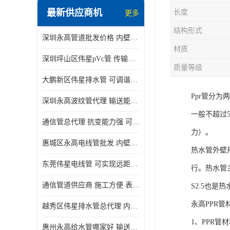
最新供应商机
长度
更多
结构形式
深圳永高管道批发价格 内壁光滑 抗震性能好
材质
深圳坪山区伟星pVc管 传输损耗小 频率稳定性好
质量等级
大鹏新区伟星排水管 可调谐性好 大功率 效率高
Ppr管分
深圳永高波纹管代理 输送能力强 可以承受高温
一般不超过5
通信管总代理 抗变能力强 可耐强震 扭曲
力）。
惠城区永高电线管批发 内壁光滑 抗震性能好
热水管外壁
东莞伟星电线管 可实现远距离通信 频率稳定性好
行。热水管主
通信管道供应商 施工方便 表面电阻系数大
S2.5也是
永高PPR管
越秀区伟星排水管总代理 内部表面光滑 大功率 效率高
1、PPR
惠州永高给水管哪家好 输送能力强 方便施工和运输