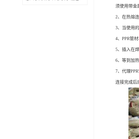
须使用带金
2、在热熔
3、当使用
4、PPR
5、插入在
6、等到加
7、代理P
连接完成后