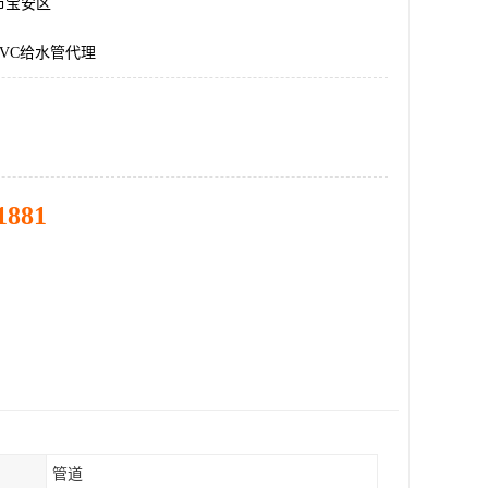
市宝安区
VC给水管代理
1881
管道