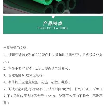
伟星管道的安装：
1、使用带金属螺纹的PPR管件时，必须用足密封带，避免螺纹处漏
水；
2、管件不要拧太紧，以免出现裂逢导致漏水；
3、管道端部4-5厘米应切掉；
4、冬季施工应避免踩压、敲击、碰撞、抛摔；
5、安装后必须进行增压测试，试压时间30分钟，打到12KG，试验压
力下30分钟内压力降不大于0.05Mpa，降至工作压力下检查，不渗不
漏；