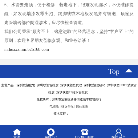
6、水管要走顶，便于检修，若走地下，很难发现漏水，不便维修提
醒：如发现墙漆发霉出泡、踢脚线或木地板发黑并有细泡、顶篷及
走管墙砖部位阴湿渗水，应尽快检查管道。
我们公司秉承“顾客至上，锐意进取”的经营理念，坚持“客户至上”的
原则，欢迎各界朋友莅临参观、和业务洽谈！
m.huaxxmm.b2b168.com
Top
主营产品：深圳联塑批发 深圳联塑管批发 深圳联塑总代理 深圳联塑总经销 深圳联塑HDPE波纹管
批发 深圳联塑PE给水管批发
版权所有：深圳市宝安区沙井街道浩丰胶管商行
电脑版
|
投诉举报
|
网站地图
技术支持：
八方资源网
首页
在线QQ
13530701881
在线留言